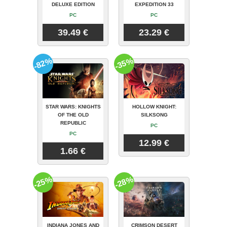
DELUXE EDITION
EXPEDITION 33
PC
PC
39.49 €
23.29 €
-82%
-35%
STAR WARS: KNIGHTS
HOLLOW KNIGHT:
OF THE OLD
SILKSONG
REPUBLIC
PC
PC
12.99 €
1.66 €
-25%
-28%
INDIANA JONES AND
CRIMSON DESERT