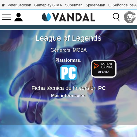
Peter Jackson
Gameplay GTA 6
Superman
Spider-Man
El Señor de los A
League of Legends
Género/s:
MOBA
Plataformas:
OFERTA
Ficha técnica de la versión
PC
Más información