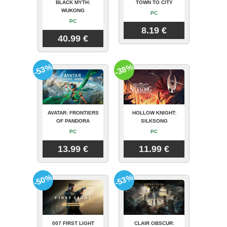
BLACK MYTH:
TOWN TO CITY
WUKONG
PC
PC
8.19 €
40.99 €
-53%
-38%
AVATAR: FRONTIERS
HOLLOW KNIGHT:
OF PANDORA
SILKSONG
PC
PC
13.99 €
11.99 €
-50%
-53%
007 FIRST LIGHT
CLAIR OBSCUR: