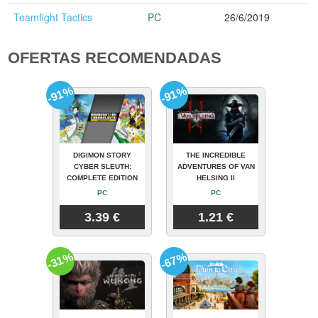
Teamfight Tactics
PC
26/6/2019
OFERTAS RECOMENDADAS
-91%
-91%
DIGIMON STORY
THE INCREDIBLE
CYBER SLEUTH:
ADVENTURES OF VAN
COMPLETE EDITION
HELSING II
PC
PC
3.39 €
1.21 €
-31%
-67%