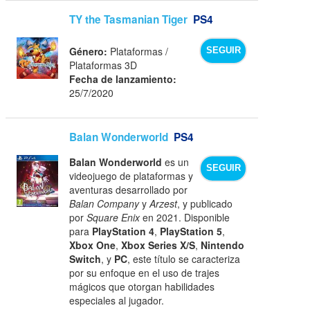
TY the Tasmanian Tiger
PS4
Género:
Plataformas /
SEGUIR
Plataformas 3D
Fecha de lanzamiento:
25/7/2020
Balan Wonderworld
PS4
Balan Wonderworld
es un
SEGUIR
videojuego de plataformas y
aventuras desarrollado por
Balan Company
y
Arzest
, y publicado
por
Square Enix
en 2021. Disponible
para
PlayStation 4
,
PlayStation 5
,
Xbox One
,
Xbox Series X/S
,
Nintendo
Switch
, y
PC
, este título se caracteriza
por su enfoque en el uso de trajes
mágicos que otorgan habilidades
especiales al jugador.