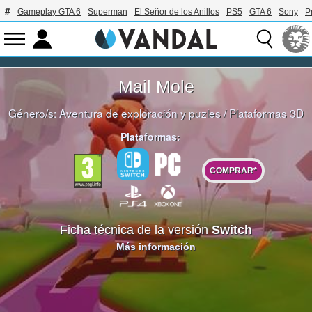
Gameplay GTA 6
Superman
El Señor de los Anillos
PS5
GTA 6
Sony
P
Mail Mole
Género/s:
Aventura de exploración y puzles
/
Plataformas 3D
Plataformas:
COMPRAR*
Ficha técnica de la versión
Switch
Más información