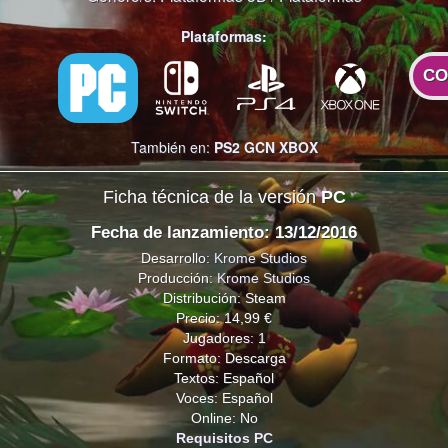
Plataformas:
CO
También en:
PS2
GCN
XBOX
Ficha técnica de la versión
PC
Fecha de lanzamiento: 13/12/2016
Desarrollo:
Krome Studios
Producción:
Krome Studios
Distribución: Steam
Precio: 14,99 €
Jugadores: 1
Formato: Descarga
Textos: Español
Voces: Español
Online: No
Requisitos PC