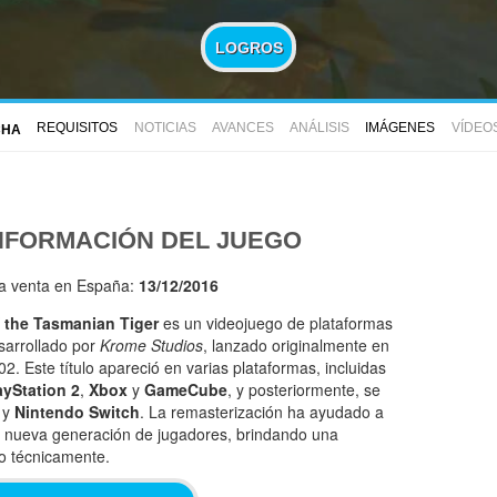
LOGROS
REQUISITOS
NOTICIAS
AVANCES
ANÁLISIS
IMÁGENES
VÍDEO
CHA
NFORMACIÓN DEL JUEGO
la venta en España:
13/12/2016
 the Tasmanian Tiger
es un videojuego de plataformas
sarrollado por
Krome Studios
, lanzado originalmente en
02. Este título apareció en varias plataformas, incluidas
ayStation 2
,
Xbox
y
GameCube
, y posteriormente, se
y
Nintendo Switch
. La remasterización ha ayudado a
a nueva generación de jugadores, brindando una
o técnicamente.