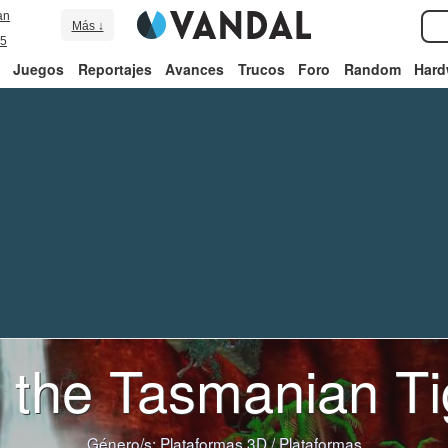
an
Más ↓
5
Juegos
Reportajes
Avances
Trucos
Foro
Random
Hard
 the Tasmanian Ti
Género/s:
Plataformas 3D
/
Plataformas