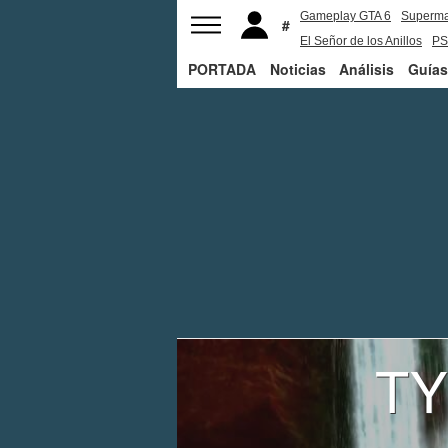
Gameplay GTA 6
Superm
El Señor de los Anillos
PS
PORTADA
Noticias
Análisis
Guías
TY