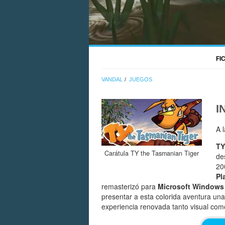
FI
VANDAL
JUEGOS
I
A 
TY
Carátula TY the Tasmanian Tiger
de
20
Pl
remasterizó para
Microsoft Windows
presentar a esta colorida aventura un
experiencia renovada tanto visual com