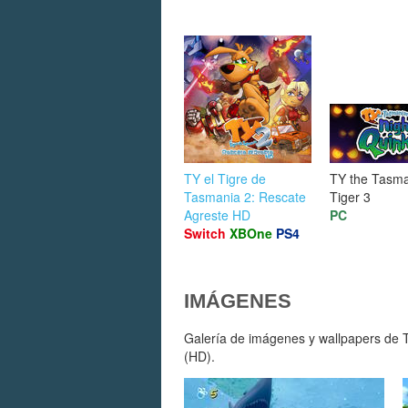
TY el Tigre de
TY the Tasm
Tasmania 2: Rescate
Tiger 3
Agreste HD
PC
Switch
XBOne
PS4
IMÁGENES
Galería de imágenes y wallpapers de T
(HD).