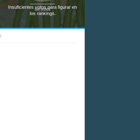
Insuficientes votos para figurar en
Sin votos
los rankings.
S