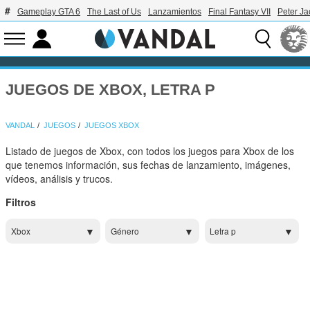
Gameplay GTA 6
The Last of Us
Lanzamientos
Final Fantasy VII
Peter J
JUEGOS DE XBOX, LETRA P
VANDAL
JUEGOS
JUEGOS XBOX
Listado de juegos de Xbox, con todos los juegos para Xbox de los
que tenemos información, sus fechas de lanzamiento, imágenes,
vídeos, análisis y trucos.
Filtros
Xbox
Género
Letra p