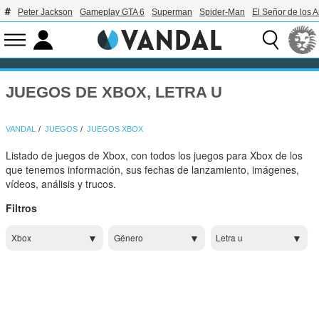
Peter Jackson
Gameplay GTA 6
Superman
Spider-Man
El Señor de los A
JUEGOS DE XBOX, LETRA U
VANDAL
JUEGOS
JUEGOS XBOX
Listado de juegos de Xbox, con todos los juegos para Xbox de los
que tenemos información, sus fechas de lanzamiento, imágenes,
vídeos, análisis y trucos.
Filtros
Xbox
Género
Letra u