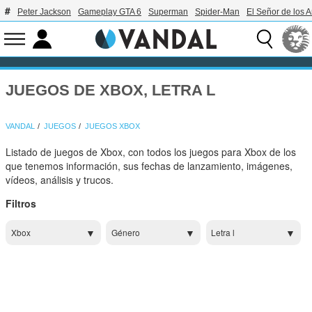
Peter Jackson
Gameplay GTA 6
Superman
Spider-Man
El Señor de los A
JUEGOS DE XBOX, LETRA L
VANDAL
JUEGOS
JUEGOS XBOX
Listado de juegos de Xbox, con todos los juegos para Xbox de los
que tenemos información, sus fechas de lanzamiento, imágenes,
vídeos, análisis y trucos.
Filtros
Xbox
Género
Letra l