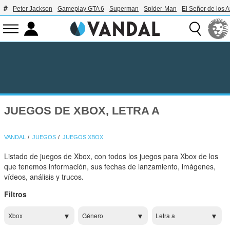
Peter Jackson
Gameplay GTA 6
Superman
Spider-Man
El Señor de los A
JUEGOS DE XBOX, LETRA A
VANDAL
JUEGOS
JUEGOS XBOX
Listado de juegos de Xbox, con todos los juegos para Xbox de los
que tenemos información, sus fechas de lanzamiento, imágenes,
vídeos, análisis y trucos.
Filtros
Xbox
Género
Letra a