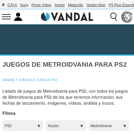
GTA 6
Sony
Prime Video
Anime
Metacritic
Spider-Man
PS Plus Essenti
JUEGOS DE METROIDVANIA PARA PS2
VANDAL
JUEGOS
JUEGOS PS2
Listado de juegos de Metroidvania para PS2, con todos los juegos
de Metroidvania para PS2 de los que tenemos información, sus
fechas de lanzamiento, imágenes, vídeos, análisis y trucos.
Filtros
PS2
Acción
Metroidvania