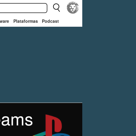
ware
Plataformas
Podcast
reams