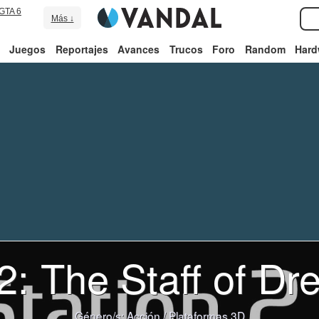
GTA 6
Más ↓
Juegos
Reportajes
Avances
Trucos
Foro
Random
Hard
2: The Staff of D
Género/s:
Acción
/
Plataformas 3D