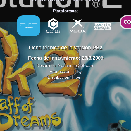
Plataformas:
CO
Ficha técnica de la versión
PS2
Fecha de lanzamiento: 23/3/2005
Desarrollo:
Avalanche Software
Producción:
THQ
Distribución:
Proein