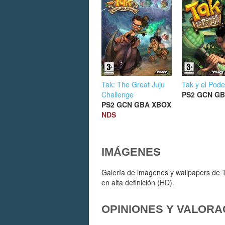
Tak: The Great Juju
Tak y el Pode
Challenge
PS2
GCN
GB
PS2
GCN
GBA
XBOX
NDS
IMÁGENES
Galería de imágenes y wallpapers de 
en alta definición (HD).
OPINIONES Y VALORA