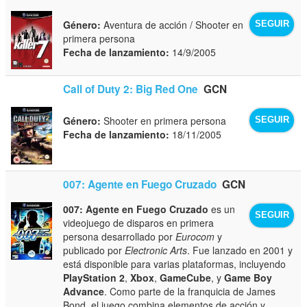
Género:
Aventura de acción / Shooter en
SEGUIR
primera persona
Fecha de lanzamiento:
14/9/2005
Call of Duty 2: Big Red One
GCN
Género:
Shooter en primera persona
SEGUIR
Fecha de lanzamiento:
18/11/2005
007: Agente en Fuego Cruzado
GCN
007: Agente en Fuego Cruzado
es un
SEGUIR
videojuego de disparos en primera
persona desarrollado por
Eurocom
y
publicado por
Electronic Arts
. Fue lanzado en 2001 y
está disponible para varias plataformas, incluyendo
PlayStation 2
,
Xbox
,
GameCube
, y
Game Boy
Advance
. Como parte de la franquicia de James
Bond, el juego combina elementos de acción y