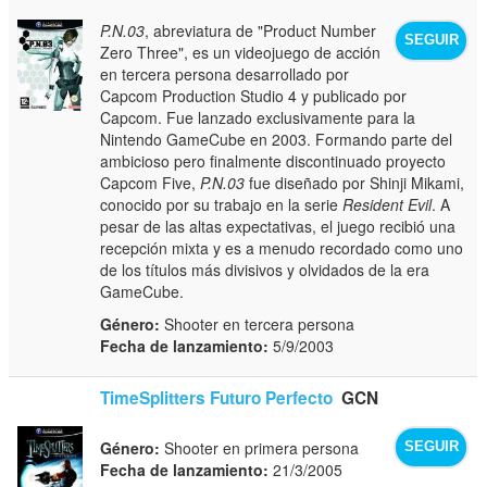
P.N.03
, abreviatura de "Product Number
SEGUIR
Zero Three", es un videojuego de acción
en tercera persona desarrollado por
Capcom Production Studio 4 y publicado por
Capcom. Fue lanzado exclusivamente para la
Nintendo GameCube en 2003. Formando parte del
ambicioso pero finalmente discontinuado proyecto
Capcom Five,
P.N.03
fue diseñado por Shinji Mikami,
conocido por su trabajo en la serie
Resident Evil
. A
pesar de las altas expectativas, el juego recibió una
recepción mixta y es a menudo recordado como uno
de los títulos más divisivos y olvidados de la era
GameCube.
Género:
Shooter en tercera persona
Fecha de lanzamiento:
5/9/2003
TimeSplitters Futuro Perfecto
GCN
Género:
Shooter en primera persona
SEGUIR
Fecha de lanzamiento:
21/3/2005