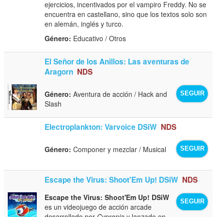
ejercicios, incentivados por el vampiro Freddy. No se
encuentra en castellano, sino que los textos solo son
en alemán, inglés y turco.
Género:
Educativo / Otros
El Señor de los Anillos: Las aventuras de
Aragorn
NDS
Género:
Aventura de acción / Hack and
SEGUIR
Slash
Electroplankton: Varvoice DSiW
NDS
Género:
Componer y mezclar / Musical
SEGUIR
Escape the Virus: Shoot'Em Up! DSiW
NDS
Escape the Virus: Shoot'Em Up! DSiW
SEGUIR
es un videojuego de acción arcade
desarrollado por
Cypronia
y lanzado en