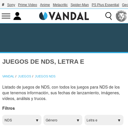
Sony
Prime Video
Anime
Metacritic
Spider-Man
PS Plus Essential
Geo
JUEGOS DE NDS, LETRA E
VANDAL
JUEGOS
JUEGOS NDS
Listado de juegos de NDS, con todos los juegos para NDS de los
que tenemos información, sus fechas de lanzamiento, imágenes,
vídeos, análisis y trucos.
Filtros
NDS
Género
Letra e