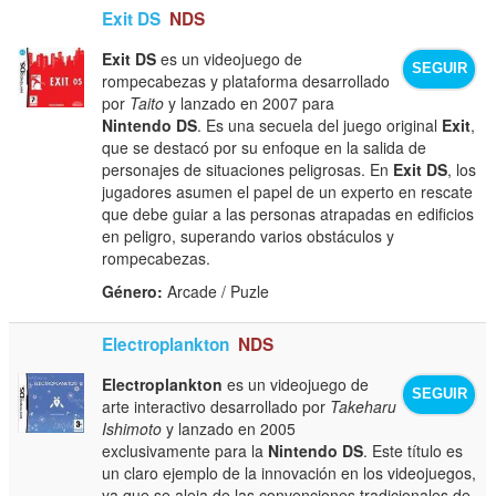
Exit DS
NDS
Exit DS
es un videojuego de
SEGUIR
rompecabezas y plataforma desarrollado
por
Taito
y lanzado en 2007 para
Nintendo DS
. Es una secuela del juego original
Exit
,
que se destacó por su enfoque en la salida de
personajes de situaciones peligrosas. En
Exit DS
, los
jugadores asumen el papel de un experto en rescate
que debe guiar a las personas atrapadas en edificios
en peligro, superando varios obstáculos y
rompecabezas.
Género:
Arcade / Puzle
Electroplankton
NDS
Electroplankton
es un videojuego de
SEGUIR
arte interactivo desarrollado por
Takeharu
Ishimoto
y lanzado en 2005
exclusivamente para la
Nintendo DS
. Este título es
un claro ejemplo de la innovación en los videojuegos,
ya que se aleja de las convenciones tradicionales de