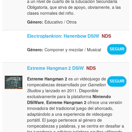
a un nivel de cuarto de la Educación Secundaria
Obligatoria, que sirva de apoyo, obviamente, a las
clases normales del niño.
Género:
Educativo / Otros
Electroplankton: Hanenbow DSiW
NDS
Género:
Componer y mezclar / Musical
SEGUIR
Extreme Hangman 2 DSiW
NDS
Extreme Hangman 2
es un videojuego de
SEGUIR
rompecabezas desarrollado por
Gamelion
Studios
y lanzado en 2011. Disponible
exclusivamente para la plataforma
Nintendo
DSiWare
,
Extreme Hangman 2
ofrece una versión
innovadora del tradicional juego del ahorcado,
adaptándolo a una experiencia de videojuego
portátil. El juego pertenece al género de
rompecabezas y palabras, y se centra en desafiar a
los jugadores a adivinar palabras ocultas utilizando