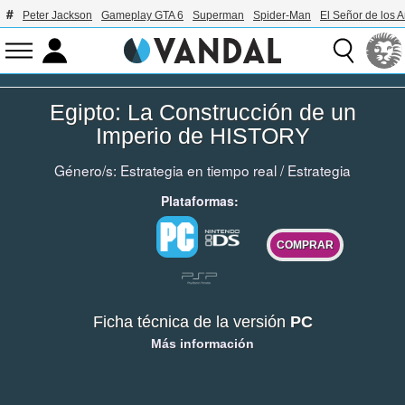
Peter Jackson
Gameplay GTA 6
Superman
Spider-Man
El Señor de los A
Egipto: La Construcción de un
Imperio de HISTORY
Género/s:
Estrategia en tiempo real
/
Estrategia
Plataformas:
COMPRAR
Ficha técnica de la versión
PC
Más información