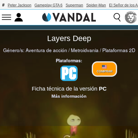
Peter Jackson
Gameplay GTA 6
Superman
Spider-Man
El Señor de los A
Layers Deep
Género/s:
Aventura de acción
/
Metroidvania
/
Plataformas 2D
Plataformas:
COMPRAR
Ficha técnica de la versión
PC
Más información