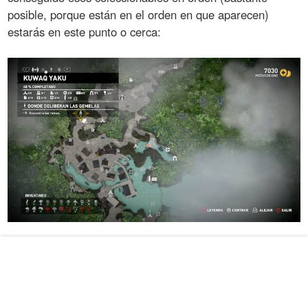
posible, porque están en el orden en que aparecen)
estarás en este punto o cerca:
Dirígete al sudeste para encontrar otro
Alijo de
supervivencia
. Después de cogerlo
métete al agua y
busca una especie de moai
. Delante de él puedes cavar
para encontrar un tesoro oculto, al que señalaba el