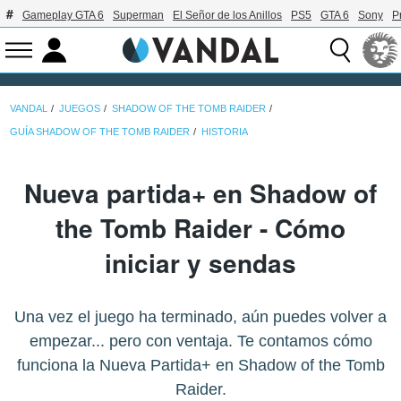
Gameplay GTA 6
Superman
El Señor de los Anillos
PS5
GTA 6
Sony
P
VANDAL
JUEGOS
SHADOW OF THE TOMB RAIDER
GUÍA SHADOW OF THE TOMB RAIDER
HISTORIA
Nueva partida+ en Shadow of
the Tomb Raider - Cómo
iniciar y sendas
Una vez el juego ha terminado, aún puedes volver a
empezar... pero con ventaja. Te contamos cómo
funciona la Nueva Partida+ en Shadow of the Tomb
Raider.