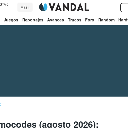
GTA 6
Más ↓
Juegos
Reportajes
Avances
Trucos
Foro
Random
Hard
X
ocodes (agosto 2026):