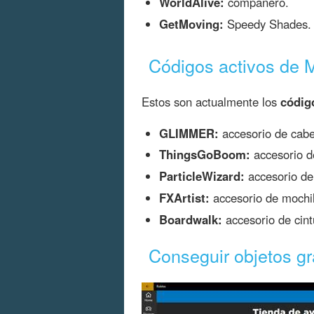
WorldAlive:
compañero.
GetMoving:
Speedy Shades.
Códigos activos de 
Estos son actualmente los
códig
GLIMMER:
accesorio de cabe
ThingsGoBoom:
accesorio d
ParticleWizard:
accesorio de
FXArtist:
accesorio de mochil
Boardwalk:
accesorio de cint
Conseguir objetos gr