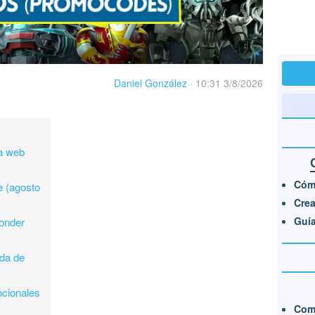
Daniel González
·
10:31 3/8/2026
la web
Cómo
e (agosto
Crea
Guía
onder
nda de
ocionales
Com