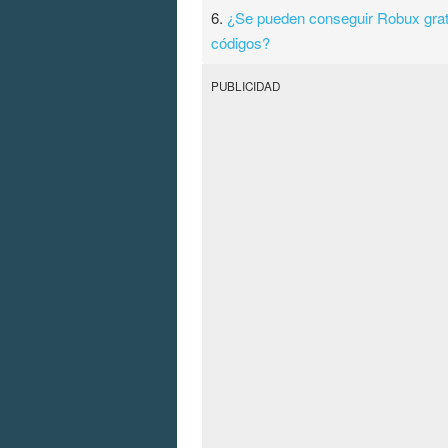
6.
¿Se pueden conseguir Robux grat
códigos?
PUBLICIDAD