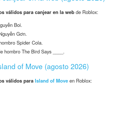
os válidos para canjear en la web
de Roblox:
guyễn Boi.
Nguyễn Gơn.
hombro Spider Cola.
de hombro The Bird Says ____.
sland of Move (agosto 2026)
os válidos para
Island of Move
en Roblox: