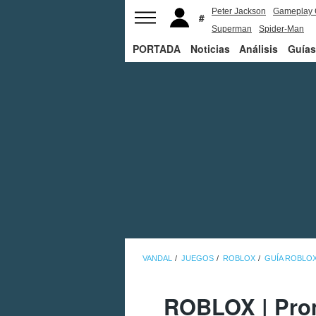
Peter Jackson
Gameplay 
Superman
Spider-Man
PORTADA
Noticias
Análisis
Guías
VANDAL
JUEGOS
ROBLOX
GUÍA ROBLO
ROBLOX | Prom