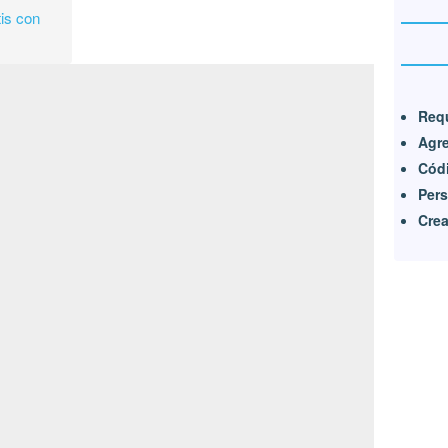
is con
Requ
Agre
Códi
Pers
Crea