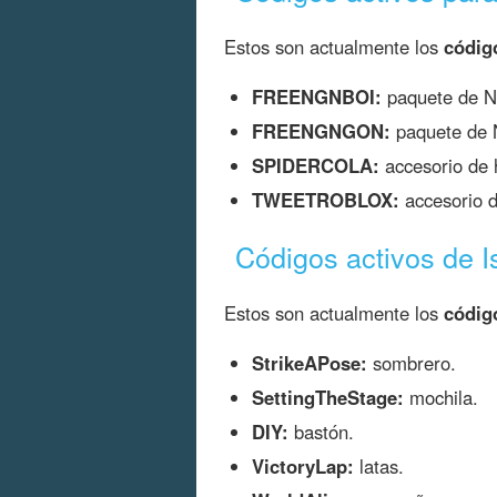
Estos son actualmente los
códig
FREENGNBOI:
paquete de N
FREENGNGON:
paquete de 
SPIDERCOLA:
accesorio de 
TWEETROBLOX:
accesorio 
Códigos activos de I
Estos son actualmente los
códig
StrikeAPose:
sombrero.
SettingTheStage:
mochila.
DIY:
bastón.
VictoryLap:
latas.