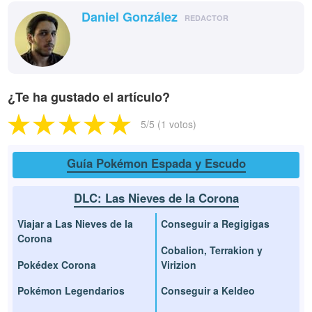
Daniel González
REDACTOR
¿Te ha gustado el artículo?
5
/5 (
1
votos)
Guía Pokémon Espada y Escudo
DLC: Las Nieves de la Corona
Viajar a Las Nieves de la
Conseguir a Regigigas
Corona
Cobalion, Terrakion y
Pokédex Corona
Virizion
Pokémon Legendarios
Conseguir a Keldeo