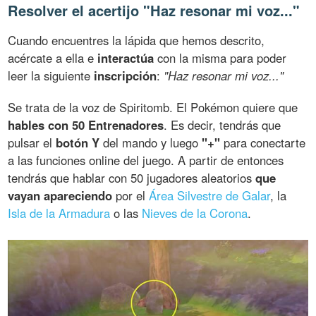
Resolver el acertijo "Haz resonar mi voz..."
Cuando encuentres la lápida que hemos descrito,
acércate a ella e
interactúa
con la misma para poder
leer la siguiente
inscripción
:
"Haz resonar mi voz..."
Se trata de la voz de Spiritomb. El Pokémon quiere que
hables con 50 Entrenadores
. Es decir, tendrás que
pulsar el
botón Y
del mando y luego
"+"
para conectarte
a las funciones online del juego. A partir de entonces
tendrás que hablar con 50 jugadores aleatorios
que
vayan apareciendo
por el
Área Silvestre de Galar
, la
Isla de la Armadura
o las
Nieves de la Corona
.