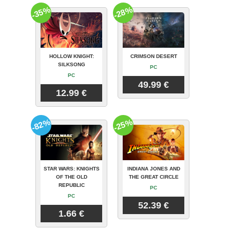
-35%
-28%
HOLLOW KNIGHT:
CRIMSON DESERT
SILKSONG
PC
PC
49.99 €
12.99 €
-82%
-25%
STAR WARS: KNIGHTS
INDIANA JONES AND
OF THE OLD
THE GREAT CIRCLE
REPUBLIC
PC
PC
52.39 €
1.66 €