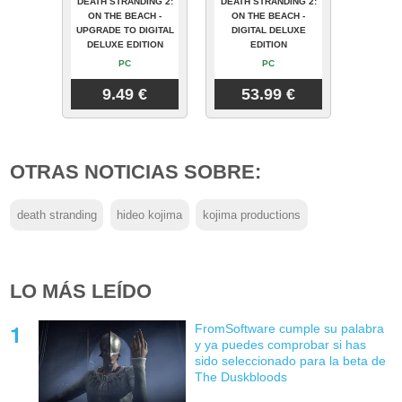
DEATH STRANDING 2:
DEATH STRANDING 2:
ON THE BEACH -
ON THE BEACH -
UPGRADE TO DIGITAL
DIGITAL DELUXE
DELUXE EDITION
EDITION
PC
PC
9.49 €
53.99 €
OTRAS NOTICIAS SOBRE:
death stranding
hideo kojima
kojima productions
LO MÁS LEÍDO
FromSoftware cumple su palabra
y ya puedes comprobar si has
sido seleccionado para la beta de
The Duskbloods