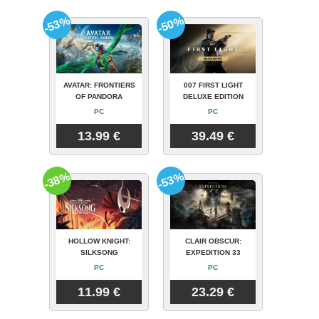
-53%
-50%
AVATAR: FRONTIERS
007 FIRST LIGHT
OF PANDORA
DELUXE EDITION
PC
PC
13.99 €
39.49 €
-38%
-53%
HOLLOW KNIGHT:
CLAIR OBSCUR:
SILKSONG
EXPEDITION 33
PC
PC
11.99 €
23.29 €