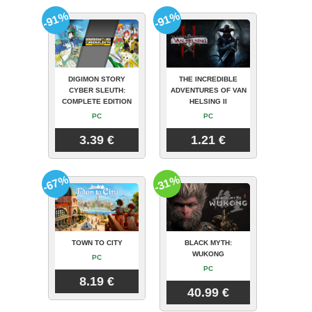
-91%
-91%
DIGIMON STORY
THE INCREDIBLE
CYBER SLEUTH:
ADVENTURES OF VAN
COMPLETE EDITION
HELSING II
PC
PC
3.39 €
1.21 €
-67%
-31%
TOWN TO CITY
BLACK MYTH:
WUKONG
PC
PC
8.19 €
40.99 €