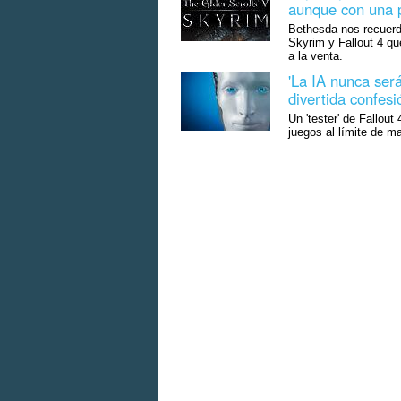
aunque con una p
Bethesda nos recuerda
Skyrim y Fallout 4 qu
a la venta.
'La IA nunca ser
divertida confesi
Un 'tester' de Fallou
juegos al límite de ma