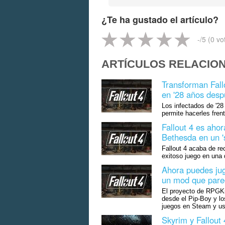
¿Te ha gustado el artículo?
-
/5 (
0
vo
ARTÍCULOS RELACIO
Transforman Fall
en '28 años despu
Los infectados de '28
permite hacerles fren
Fallout 4 es ahor
Bethesda en un '
Fallout 4 acaba de re
exitoso juego en una d
Ahora puedes jug
un mod que parece
El proyecto de RPGKin
desde el Pip-Boy y lo
juegos en Steam y usa
Skyrim y Fallout 4