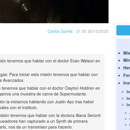
Carlos Gomis
·
21:30 26/12/2025
Mis
Mi
misión tenemos que hablar con el doctor Evan Watson en
Her
agas: Para iniciar esta misión tenemos que hablar con
Fer
as Avanzados.
Ins
ión tenemos que hablar con el doctor Clayton Holdren en
In
sigamos una muestra de carne de Supermutante.
In
sión la iniciamos hablando con Justin Ayo tras haber
In
les con el Instituto.
 misión tenemos que hablar con la doctora Alana Secord
queadores han capturado a un Synth de primera
lo, nos da un transmisor para hacerlo.