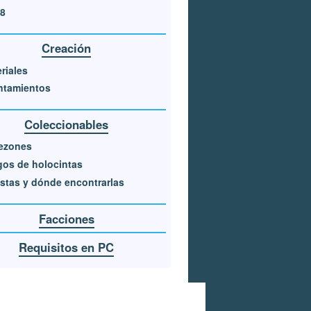
88
Creación
riales
ntamientos
Coleccionables
ezones
os de holocintas
stas y dónde encontrarlas
Facciones
Requisitos en PC