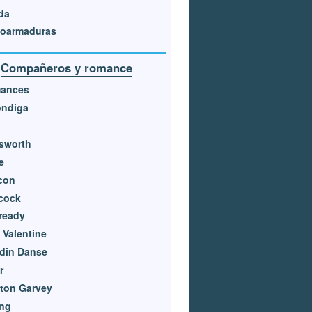
da
voarmaduras
Compañeros y romance
ances
óndiga
sworth
e
con
cock
ready
 Valentine
din Danse
r
ton Garvey
ong