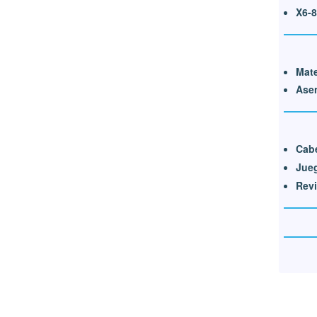
X6-
Mate
Ase
Cab
Jueg
Revi