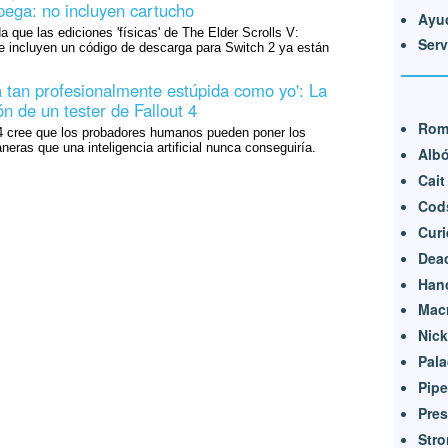
ega: no incluyen cartucho
Ayu
 que las ediciones 'físicas' de The Elder Scrolls V:
Ser
e incluyen un código de descarga para Switch 2 ya están
á tan profesionalmente estúpida como yo': La
ón de un tester de Fallout 4
Rom
t 4 cree que los probadores humanos pueden poner los
neras que una inteligencia artificial nunca conseguiría.
Alb
Cait
Cod
Curi
Dea
Han
Mac
Nick
Pala
Pipe
Pres
Str