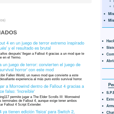
Mis
tos)
Mis
NADOS
Hack
out 4 en un juego de terror extremo inspirado
Sist
és' y el resultado es brutal
Com
 años después' llegan a Fallout 4 gracias a un mod que te
te en el Yermo.
Abri
a un juego de terror: convierten el juego de
survival horror' con este mod
cibir Fallen World, un nuevo mod que convierte a este
esafiante experiencia al más puro estilo survival horror.
Pe
ar a Morrowind dentro de Fallout 4 gracias a
 falso: 'Increíble'
S.P.
g117 permite jugar a The Elder Scrolls III: Morrowind
Extr
s terminales de Fallout 4, aunque exige tener ambos
r Fallout 4 Script Extender.
Arm
 ya tienen edición 'fisica' para Switch 2,
Chat