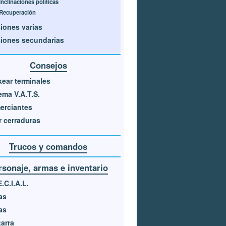
Inclinaciones políticas
Recuperación
iones varias
iones secundarias
Consejos
ear terminales
ema V.A.T.S.
erciantes
r cerraduras
Trucos y comandos
rsonaje, armas e inventario
E.C.I.A.L.
as
as
arra