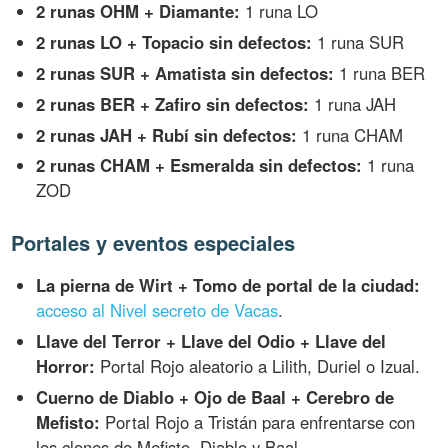
2 runas OHM + Diamante:
1 runa LO
2 runas LO + Topacio sin defectos:
1 runa SUR
2 runas SUR + Amatista sin defectos:
1 runa BER
2 runas BER + Zafiro sin defectos:
1 runa JAH
2 runas JAH + Rubí sin defectos:
1 runa CHAM
2 runas CHAM + Esmeralda sin defectos:
1 runa
ZOD
Portales y eventos especiales
La pierna de Wirt + Tomo de portal de la ciudad:
acceso al Nivel secreto de Vacas
.
Llave del Terror + Llave del Odio + Llave del
Horror:
Portal Rojo aleatorio a Lilith, Duriel o Izual.
Cuerno de Diablo + Ojo de Baal + Cerebro de
Mefisto:
Portal Rojo a Tristán para enfrentarse con
los clones de Mefisto, Diablo y Baal.