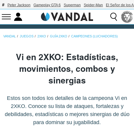
Peter Jackson
Gameplay GTA 6
Superman
Spider-Man
El Señor de los A
VANDAL
JUEGOS
2XKO
GUÍA 2XKO
CAMPEONES (LUCHADORES)
Vi en 2XKO: Estadísticas,
movimientos, combos y
sinergias
Estos son todos los detalles de la campeona Vi en
2XKO. Conoce su lista de ataques, fortalezas y
debilidades, estadísticas o mejores sinergias de dúo
para dominar su jugabilidad.