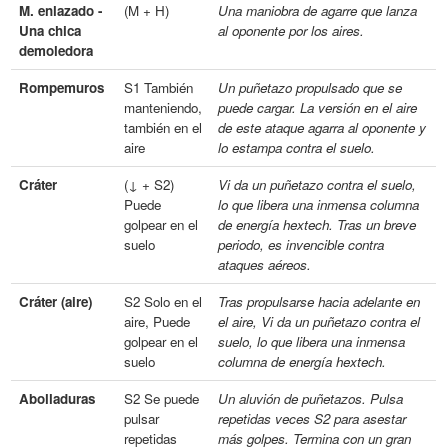
M. enlazado -
(M + H)
Una maniobra de agarre que lanza
Una chica
al oponente por los aires.
demoledora
Rompemuros
S1 También
Un puñetazo propulsado que se
manteniendo,
puede cargar. La versión en el aire
también en el
de este ataque agarra al oponente y
aire
lo estampa contra el suelo.
Cráter
(↓ + S2)
Vi da un puñetazo contra el suelo,
Puede
lo que libera una inmensa columna
golpear en el
de energía hextech. Tras un breve
suelo
periodo, es invencible contra
ataques aéreos.
Cráter (aire)
S2 Solo en el
Tras propulsarse hacia adelante en
aire, Puede
el aire, Vi da un puñetazo contra el
golpear en el
suelo, lo que libera una inmensa
suelo
columna de energía hextech.
Abolladuras
S2 Se puede
Un aluvión de puñetazos. Pulsa
pulsar
repetidas veces S2 para asestar
repetidas
más golpes. Termina con un gran