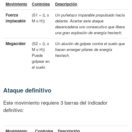
Movimiento
Controles
Descripción
Fuerza
(S1 + (L o
Un puñetazo imparable propulsado hacia
implacable
M o H))
delante. Acertar este ataque
desencadena uno consecutivo que libera
una gran explosión de energía hextech.
Megacráter
(S2 + (L o
Un aluvión de golpes contra el suelo que
M o H))
hacen emerger pilares de energía
Puede
hextech.
golpear en
el suelo
Ataque definitivo
Este movimiento requiere 3 barras del indicador
definitivo:
Movimiento
Controles
Descripción