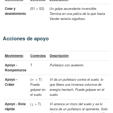
Cese y
(S1 + S2)
Un golpe ascendente invencible.
desistimiento
Termina en una paliza de la que hasta
Vander estaría orgulloso.
Acciones de apoyo
Movimiento
Controles
Descripción
Apoyo -
T
Puñetazo con acelerón.
Rompemuros
Apoyo -
(← + T)
Vi da un puñetazo contra el suelo, lo
Cráter
Puede
que libera una inmensa columna de
golpear en
energía hextech. Puede golpear en el
el suelo
suelo.
Apoyo - Bola
(↓ + T)
Vi arranca un trozo del suelo y se lo
rápida
lanza de un puñetazo al oponente. Solo