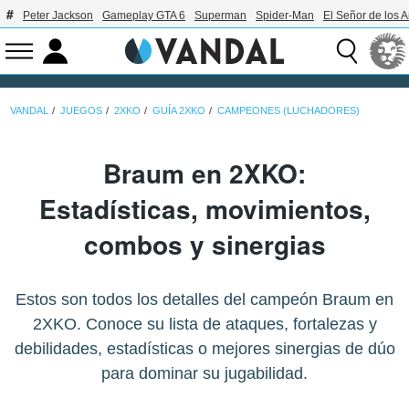
Peter Jackson
Gameplay GTA 6
Superman
Spider-Man
El Señor de los A
VANDAL
JUEGOS
2XKO
GUÍA 2XKO
CAMPEONES (LUCHADORES)
Braum en 2XKO:
Estadísticas, movimientos,
combos y sinergias
Estos son todos los detalles del campeón Braum en
2XKO. Conoce su lista de ataques, fortalezas y
debilidades, estadísticas o mejores sinergias de dúo
para dominar su jugabilidad.