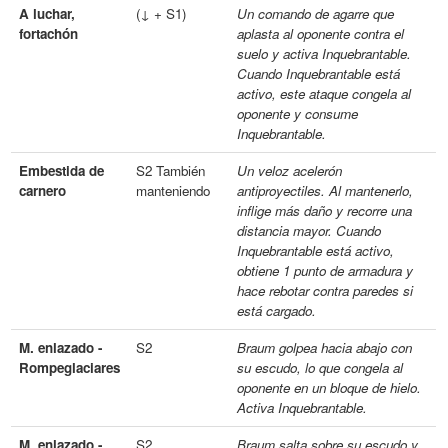
A luchar,
(↓ + S1)
Un comando de agarre que
fortachón
aplasta al oponente contra el
suelo y activa Inquebrantable.
Cuando Inquebrantable está
activo, este ataque congela al
oponente y consume
Inquebrantable.
Embestida de
S2 También
Un veloz acelerón
carnero
manteniendo
antiproyectiles. Al mantenerlo,
inflige más daño y recorre una
distancia mayor. Cuando
Inquebrantable está activo,
obtiene 1 punto de armadura y
hace rebotar contra paredes si
está cargado.
M. enlazado -
S2
Braum golpea hacia abajo con
Rompeglaciares
su escudo, lo que congela al
oponente en un bloque de hielo.
Activa Inquebrantable.
M. enlazado -
S2
Braum salta sobre su escudo y