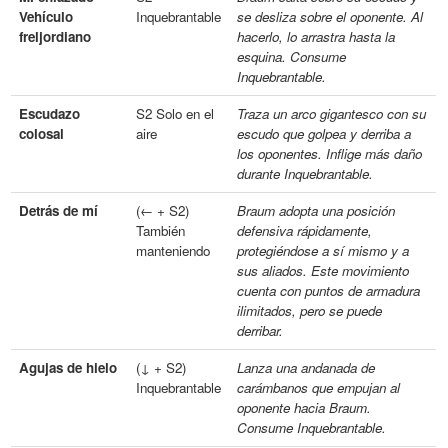
Vehículo
Inquebrantable
se desliza sobre el oponente. Al
freljordiano
hacerlo, lo arrastra hasta la
esquina. Consume
Inquebrantable.
Escudazo
S2 Solo en el
Traza un arco gigantesco con su
colosal
aire
escudo que golpea y derriba a
los oponentes. Inflige más daño
durante Inquebrantable.
Detrás de mí
(← + S2)
Braum adopta una posición
También
defensiva rápidamente,
manteniendo
protegiéndose a sí mismo y a
sus aliados. Este movimiento
cuenta con puntos de armadura
ilimitados, pero se puede
derribar.
Agujas de hielo
(↓ + S2)
Lanza una andanada de
Inquebrantable
carámbanos que empujan al
oponente hacia Braum.
Consume Inquebrantable.