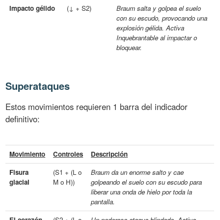
Impacto gélido
(↓ + S2)
Braum salta y golpea el suelo
con su escudo, provocando una
explosión gélida. Activa
Inquebrantable al impactar o
bloquear.
Superataques
Estos movimientos requieren 1 barra del indicador
definitivo:
Movimiento
Controles
Descripción
Fisura
(S1 + (L o
Braum da un enorme salto y cae
glacial
M o H))
golpeando el suelo con su escudo para
liberar una onda de hielo por toda la
pantalla.
El corazón
(S2 + (L o
Un poderoso ataque blindado. Activa