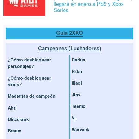
llegará en enero a PS5 y Xbox
Series
Guía 2XKO
Campeones (Luchadores)
¿Cómo desbloquear
Darius
personajes?
Ekko
¿Cómo desbloquear
Illaoi
skins?
Jinx
Maestrías de campeón
Teemo
Ahri
Vi
Blitzcrank
Warwick
Braum