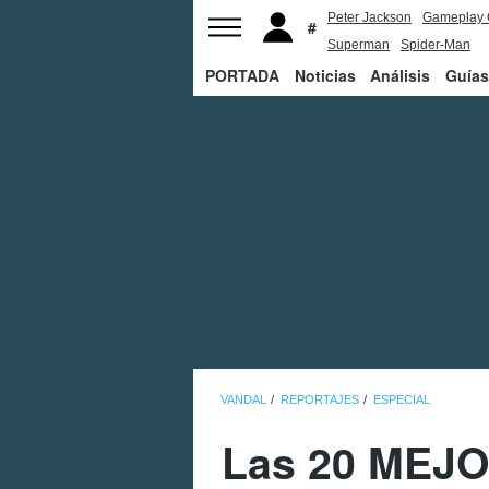
Peter Jackson
Gameplay 
Superman
Spider-Man
PORTADA
Noticias
Análisis
Guías
VANDAL
REPORTAJES
ESPECIAL
Las 20 MEJOR