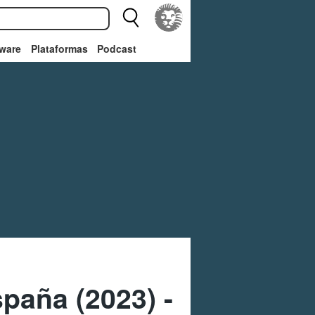
ware
Plataformas
Podcast
paña (2023) -