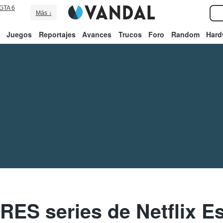
GTA 6
Más ↓
Juegos
Reportajes
Avances
Trucos
Foro
Random
Hard
ES series de Netflix Es