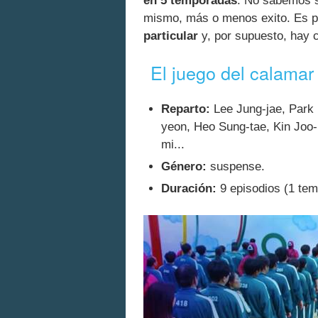
en 5 temporadas
. No sabemos s
mismo, más o menos exito. Es p
particular
y, por supuesto, hay c
El juego del calamar
Reparto:
Lee Jung-jae, Park
yeon, Heo Sung-tae, Kin Joo-
mi...
Género:
suspense.
Duración:
9 episodios (1 tem