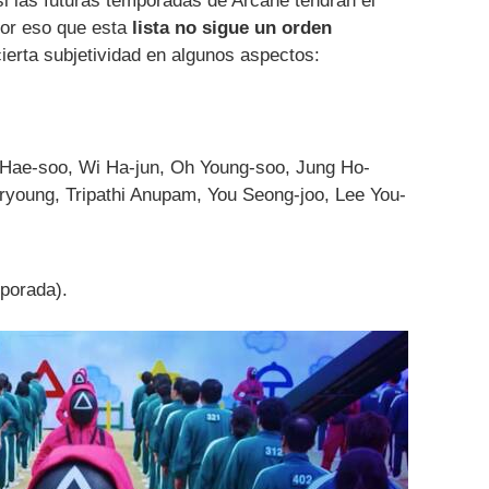
i las futuras temporadas de Arcane tendrán el
or eso que esta
lista no sigue un orden
ierta subjetividad en algunos aspectos:
 Hae-soo, Wi Ha-jun, Oh Young-soo, Jung Ho-
ryoung, Tripathi Anupam, You Seong-joo, Lee You-
porada).