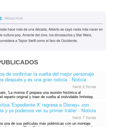
z
REDACTOR
esde hace más de una década, Alberto se cayó nada más nacer en
 cultura pop. Amante del cine, los dinosaurios y Star Wars,
onsidera a Taylor Swift como el faro de Occidente.
PUBLICADOS
ba de confirmar la vuelta del mejor personaje
s después y es una gran noticia - Noticia
hace 2 horas
s, 'La momia 4' prepara una reunión histórica al
el reparto original y traer de vuelta al inolvidable Imhotep.
 mítica 'Expediente X' regresa a Disney+ con
ta y ya podemos ver su primer tráiler - Noticia
hace 7 horas
era una de sus películas más polémicas con un montaje