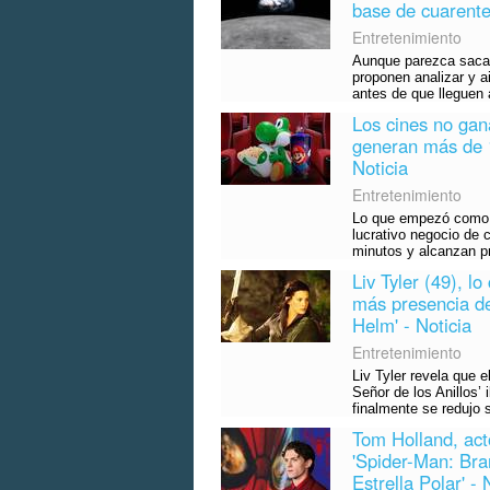
base de cuarente
Entretenimiento
Aunque parezca sacado
proponen analizar y a
antes de que lleguen a
Los cines no gan
generan más de 1
Noticia
Entretenimiento
Lo que empezó como u
lucrativo negocio de
minutos y alcanzan p
Liv Tyler (49), lo
más presencia de
Helm' - Noticia
Entretenimiento
Liv Tyler revela que e
Señor de los Anillos’
finalmente se redujo 
Tom Holland, act
'Spider-Man: Bra
Estrella Polar' - 