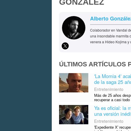
GONZÁLEZ
Alberto Gonzále
Colaborador en Vandal d
una insondable marmita de
venera a Hideo Kojima y c
ÚLTIMOS ARTÍCULOS 
'La Momia 4' aca
de la saga 25 año
Entretenimiento
Más de 25 años despué
recuperar a casi todo 
Ya es oficial: la
una versión inédi
Entretenimiento
'Expediente X' recup