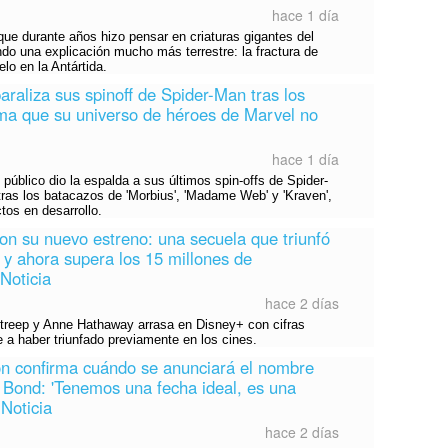
hace 1 día
 que durante años hizo pensar en criaturas gigantes del
do una explicación mucho más terrestre: la fractura de
o en la Antártida.
paraliza sus spinoff de Spider-Man tras los
rma que su universo de héroes de Marvel no
hace 1 día
público dio la espalda a sus últimos spin-offs de Spider-
ras los batacazos de 'Morbius', 'Madame Web' y 'Kraven',
os en desarrollo.
on su nuevo estreno: una secuela que triunfó
 y ahora supera los 15 millones de
 Noticia
hace 2 días
Streep y Anne Hathaway arrasa en Disney+ con cifras
e a haber triunfado previamente en los cines.
on confirma cuándo se anunciará el nombre
Bond: 'Tenemos una fecha ideal, es una
Noticia
hace 2 días