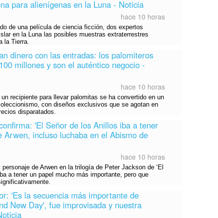
na para alienígenas en la Luna - Noticia
hace 10 horas
 de una película de ciencia ficción, dos expertos
islar en la Luna las posibles muestras extraterrestres
 la Tierra.
an dinero con las entradas: los palomiteros
00 millones y son el auténtico negocio -
hace 10 horas
n recipiente para llevar palomitas se ha convertido en un
 coleccionismo, con diseños exclusivos que se agotan en
recios disparatados.
 confirma: 'El Señor de los Anillos iba a tener
 Arwen, incluso luchaba en el Abismo de
hace 10 horas
l personaje de Arwen en la trilogía de Peter Jackson de ‘El
 iba a tener un papel mucho más importante, pero que
significativamente.
or: 'Es la secuencia más importante de
nd New Day', fue improvisada y nuestra
Noticia