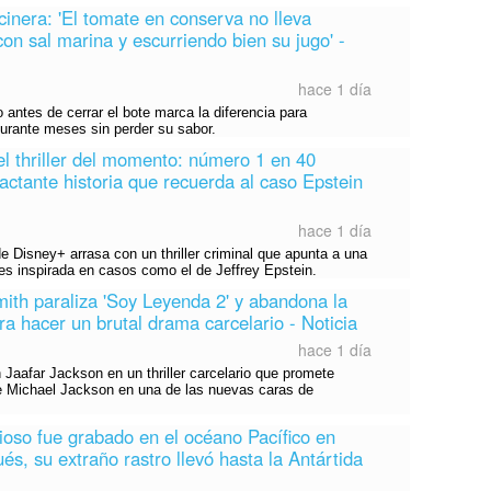
cinera: 'El tomate en conserva no lleva
on sal marina y escurriendo bien su jugo' -
hace 1 día
 antes de cerrar el bote marca la diferencia para
urante meses sin perder su sabor.
l thriller del momento: número 1 en 40
actante historia que recuerda al caso Epstein
hace 1 día
 Disney+ arrasa con un thriller criminal que apunta a una
es inspirada en casos como el de Jeffrey Epstein.
Smith paraliza 'Soy Leyenda 2' y abandona la
ara hacer un brutal drama carcelario - Noticia
hace 1 día
n Jaafar Jackson en un thriller carcelario que promete
de Michael Jackson en una de las nuevas caras de
ioso fue grabado en el océano Pacífico en
s, su extraño rastro llevó hasta la Antártida