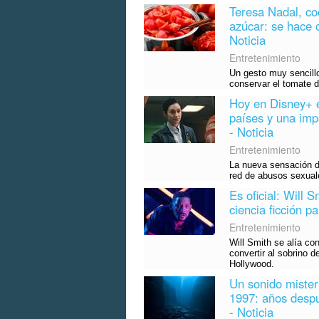
Teresa Nadal, co
azúcar: se hace c
Noticia
Entretenimiento
Un gesto muy sencillo
conservar el tomate d
Hoy en Disney+ e
países y una imp
- Noticia
Entretenimiento
La nueva sensación de
red de abusos sexual
Es oficial: Will 
ciencia ficción p
Entretenimiento
Will Smith se alía co
convertir al sobrino 
Hollywood.
Un sonido mister
1997: años despué
- Noticia