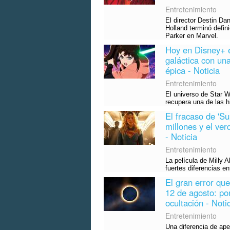
Entretenimiento
El director Destin D
Holland terminó defini
Parker en Marvel.
Hoy en Disney+ e
galáctica con una
épica - Noticia
Entretenimiento
El universo de Star 
recupera una de las h
El fracaso de 'Su
millones y el ve
- Noticia
Entretenimiento
La película de Milly A
fuertes diferencias e
El gran error que
12 de agosto: po
ocultación - Noti
Entretenimiento
Una diferencia de ap