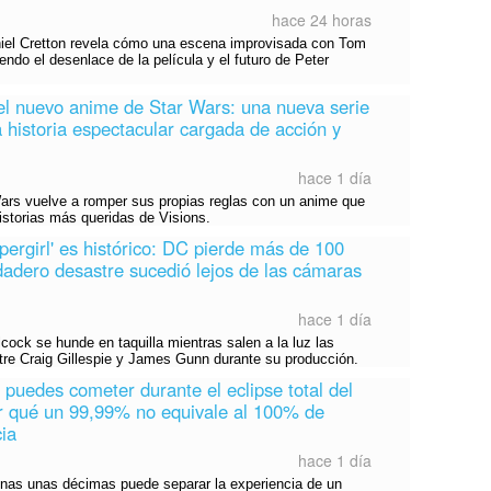
hace 24 horas
aniel Cretton revela cómo una escena improvisada con Tom
endo el desenlace de la película y el futuro de Peter
l nuevo anime de Star Wars: una nueva serie
 historia espectacular cargada de acción y
hace 1 día
Wars vuelve a romper sus propias reglas con un anime que
istorias más queridas de Visions.
pergirl' es histórico: DC pierde más de 100
rdadero desastre sucedió lejos de las cámaras
hace 1 día
lcock se hunde en taquilla mientras salen a la luz las
ntre Craig Gillespie y James Gunn durante su producción.
 puedes cometer durante el eclipse total del
r qué un 99,99% no equivale al 100% de
cia
hace 1 día
enas unas décimas puede separar la experiencia de un