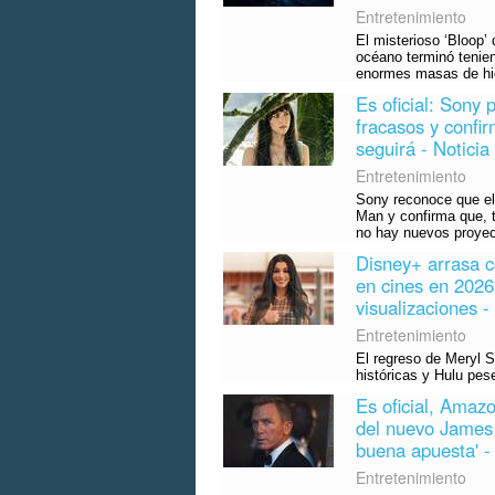
Entretenimiento
El misterioso ‘Bloop’
océano terminó tenien
enormes masas de hiel
Es oficial: Sony 
fracasos y confi
seguirá - Noticia
Entretenimiento
Sony reconoce que el 
Man y confirma que, t
no hay nuevos proyect
Disney+ arrasa c
en cines en 2026
visualizaciones -
Entretenimiento
El regreso de Meryl 
históricas y Hulu pes
Es oficial, Amaz
del nuevo James 
buena apuesta' - 
Entretenimiento