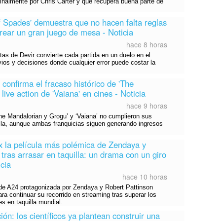
ginalmente por Chris Carter y que recupera buena parte de
of Spades' demuestra que no hacen falta reglas
rear un gran juego de mesa - Noticia
hace 8 horas
tas de Devir convierte cada partida en un duelo en el
ios y decisiones donde cualquier error puede costar la
y confirma el fracaso histórico de 'The
 live action de 'Vaiana' en cines - Noticia
hace 9 horas
he Mandalorian y Grogu’ y ‘Vaiana’ no cumplieron sus
lla, aunque ambas franquicias siguen generando ingresos
 la película más polémica de Zendaya y
tras arrasar en taquilla: un drama con un giro
cia
hace 10 horas
 de A24 protagonizada por Zendaya y Robert Pattinson
ra continuar su recorrido en streaming tras superar los
es en taquilla mundial.
ción: los científicos ya plantean construir una