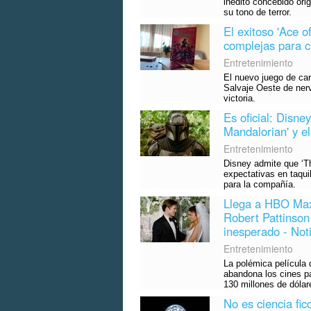
inédito concebido ori
su tono de terror.
El exitoso 'Ace 
complejas para c
Entretenimiento
El nuevo juego de car
Salvaje Oeste de nerv
victoria.
Es oficial: Disne
Mandalorian' y el
Entretenimiento
Disney admite que ‘T
expectativas en taqui
para la compañía.
Llega a HBO Max
Robert Pattinson 
inesperado - Noti
Entretenimiento
La polémica película
abandona los cines pa
130 millones de dólar
No es ciencia fic