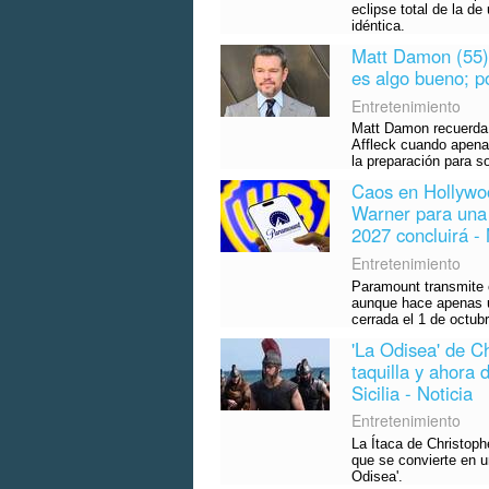
eclipse total de la d
idéntica.
Matt Damon (55),
es algo bueno; p
Entretenimiento
Matt Damon recuerda 
Affleck cuando apena
la preparación para so
Caos en Hollywo
Warner para una
2027 concluirá - 
Entretenimiento
Paramount transmite c
aunque hace apenas u
cerrada el 1 de octubr
'La Odisea' de C
taquilla y ahora 
Sicilia - Noticia
Entretenimiento
La Ítaca de Christophe
que se convierte en u
Odisea'.