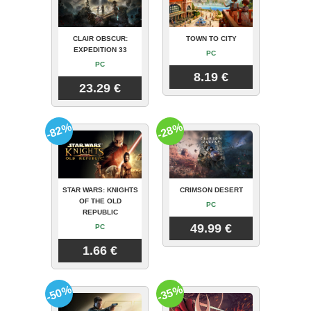
CLAIR OBSCUR:
TOWN TO CITY
EXPEDITION 33
PC
PC
8.19 €
23.29 €
-82%
-28%
STAR WARS: KNIGHTS
CRIMSON DESERT
OF THE OLD
PC
REPUBLIC
49.99 €
PC
1.66 €
-50%
-35%