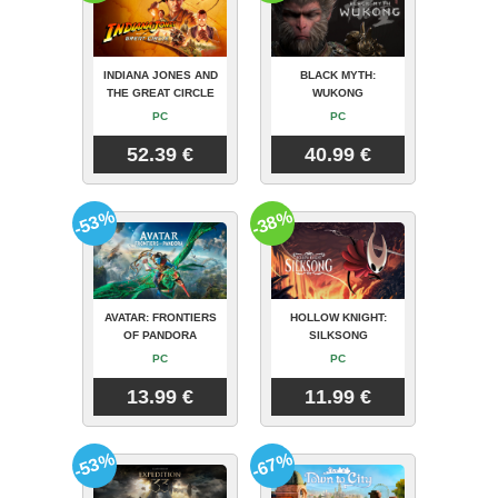
INDIANA JONES AND
BLACK MYTH:
THE GREAT CIRCLE
WUKONG
PC
PC
52.39 €
40.99 €
-53%
-38%
AVATAR: FRONTIERS
HOLLOW KNIGHT:
OF PANDORA
SILKSONG
PC
PC
13.99 €
11.99 €
-53%
-67%