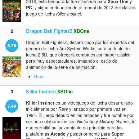
2016, esta temporada fue diseñada para
Xbox One
y
PC
, y sigue enriqueciendo el reboot de 2013 del clásico
juego de lucha
Killer Instinct
.
2
Dragon Ball FighterZ
XBOne
Dragon Ball FighterZ, desarrollado por los expertos del
8.78
género de lucha Arc System Works, será un título de
lucha 2.5D, que ofrecerá combates con sabor clásico
pero muy espectaculares, imitando el estilo de
animación de la serie de animación.
Guía
3
Killer Instinct
XBOne
Killer Instinct
es un videojuego de lucha desarrollado
7.49
inicialmente por
Rare
y lanzado por primera vez en
1994. El juego debutó en las arcades y fue notable por
ser una colaboración con
Nintendo
y
Midway Games
, lo
que permitió su lanzamiento en principio para las
plataformas
Arcade
y posteriormente para
Super