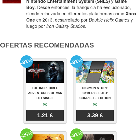
Nintendo Entertainment System (SNES)
y
Game
Boy
. Desde entonces, la franquicia ha evolucionado,
siendo relanzada en diferentes plataformas como
Xbox
One
en 2013, desarrollado por
Double Helix Games
y
luego por
Iron Galaxy Studios
.
OFERTAS RECOMENDADAS
-91%
-91%
THE INCREDIBLE
DIGIMON STORY
ADVENTURES OF VAN
CYBER SLEUTH:
HELSING II
COMPLETE EDITION
PC
PC
1.21 €
3.39 €
-25%
-31%