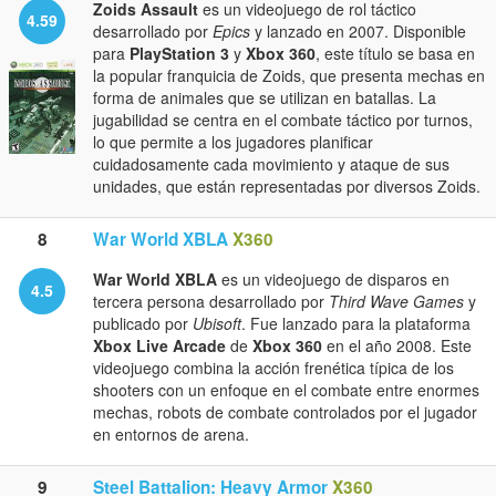
Zoids Assault
es un videojuego de rol táctico
4.59
desarrollado por
Epics
y lanzado en 2007. Disponible
para
PlayStation 3
y
Xbox 360
, este título se basa en
la popular franquicia de Zoids, que presenta mechas en
forma de animales que se utilizan en batallas. La
jugabilidad se centra en el combate táctico por turnos,
lo que permite a los jugadores planificar
cuidadosamente cada movimiento y ataque de sus
unidades, que están representadas por diversos Zoids.
8
War World XBLA
X360
War World XBLA
es un videojuego de disparos en
4.5
tercera persona desarrollado por
Third Wave Games
y
publicado por
Ubisoft
. Fue lanzado para la plataforma
Xbox Live Arcade
de
Xbox 360
en el año 2008. Este
videojuego combina la acción frenética típica de los
shooters con un enfoque en el combate entre enormes
mechas, robots de combate controlados por el jugador
en entornos de arena.
9
Steel Battalion: Heavy Armor
X360