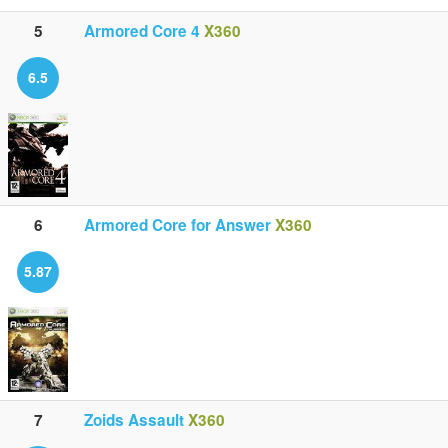
5
Armored Core 4
X360
6.5
6
Armored Core for Answer
X360
5.87
7
Zoids Assault
X360