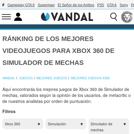
Gameplay GTA 6
Superman
El Señor de los Anillos
PS5
GTA 6
Sony
P
RÁNKING DE LOS MEJORES
VIDEOJUEGOS PARA XBOX 360 DE
SIMULADOR DE MECHAS
VANDAL
JUEGOS
MEJORES JUEGOS
MEJORES JUEGOS X360
Aquí encontrarás los mejores juegos de Xbox 360 de Simulador de
mechas, valorados según la opinión de los usuarios, de metacritic o
de nuestros analistas por orden de puntuación.
Filtros
Xbox 360
Simulación
Simulador de
mechas