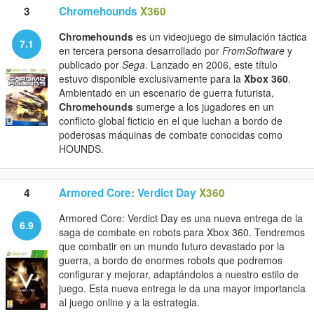
3
Chromehounds
X360
Chromehounds
es un videojuego de simulación táctica
7.1
en tercera persona desarrollado por
FromSoftware
y
publicado por
Sega
. Lanzado en 2006, este título
estuvo disponible exclusivamente para la
Xbox 360
.
Ambientado en un escenario de guerra futurista,
Chromehounds
sumerge a los jugadores en un
conflicto global ficticio en el que luchan a bordo de
poderosas máquinas de combate conocidas como
HOUNDS.
4
Armored Core: Verdict Day
X360
Armored Core: Verdict Day es una nueva entrega de la
6.9
saga de combate en robots para Xbox 360. Tendremos
que combatir en un mundo futuro devastado por la
guerra, a bordo de enormes robots que podremos
configurar y mejorar, adaptándolos a nuestro estilo de
juego. Esta nueva entrega le da una mayor importancia
al juego online y a la estrategia.