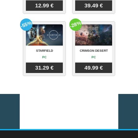
12.99 €
39.49 €
-55%
-28%
STARFIELD
CRIMSON DESERT
PC
PC
31.29 €
49.99 €