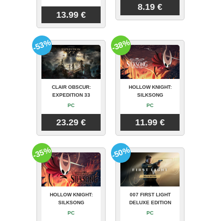
8.19 €
13.99 €
-53%
-38%
CLAIR OBSCUR:
HOLLOW KNIGHT:
EXPEDITION 33
SILKSONG
PC
PC
23.29 €
11.99 €
-35%
-50%
HOLLOW KNIGHT:
007 FIRST LIGHT
SILKSONG
DELUXE EDITION
PC
PC