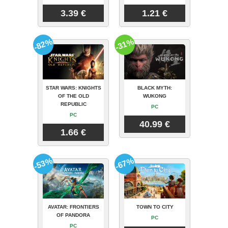
3.39 €
1.21 €
-82%
-31%
STAR WARS: KNIGHTS
BLACK MYTH:
OF THE OLD
WUKONG
REPUBLIC
PC
PC
40.99 €
1.66 €
-53%
-67%
AVATAR: FRONTIERS
TOWN TO CITY
OF PANDORA
PC
PC