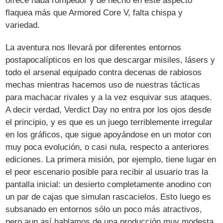
ofrece nada rompedor y de hecho en este aspecto
flaquea más que Armored Core V, falta chispa y
variedad.
La aventura nos llevará por diferentes entornos
postapocalípticos en los que descargar misiles, lásers y
todo el arsenal equipado contra decenas de rabiosos
mechas mientras hacemos uso de nuestras tácticas
para machacar rivales y a la vez esquivar sus ataques.
A decir verdad, Verdict Day no entra por los ojos desde
el principio, y es que es un juego terriblemente irregular
en los gráficos, que sigue apoyándose en un motor con
muy poca evolución, o casi nula, respecto a anteriores
ediciones. La primera misión, por ejemplo, tiene lugar en
el peor escenario posible para recibir al usuario tras la
pantalla inicial: un desierto completamente anodino con
un par de cajas que simulan rascacielos. Esto luego es
subsanado en entornos sólo un poco más atractivos,
pero aun así hablamos de una producción muy modesta