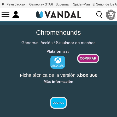
Peter Jackson
Gameplay GTA 6
Superman
Spider-Man
El Señor de los A
Chromehounds
Género/s:
Acción
/
Simulador de mechas
Plataformas:
COMPRAR
Ficha técnica de la versión
Xbox 360
Más información
LOGROS