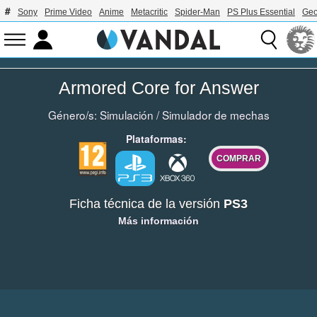
Sony
Prime Video
Anime
Metacritic
Spider-Man
PS Plus Essential
Geo
Armored Core for Answer
Género/s:
Simulación
/
Simulador de mechas
Plataformas:
COMPRAR
Ficha técnica de la versión
PS3
Más información