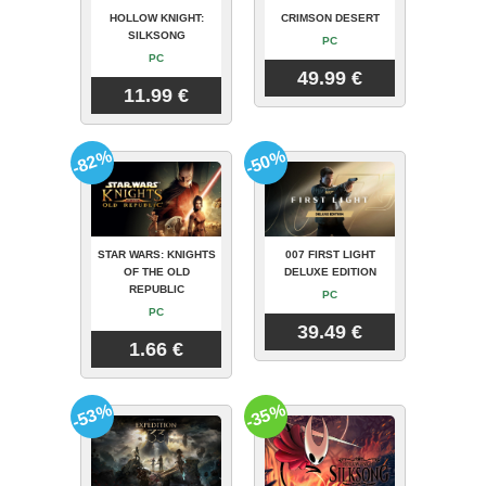
HOLLOW KNIGHT:
CRIMSON DESERT
SILKSONG
PC
PC
49.99 €
11.99 €
-82%
-50%
STAR WARS: KNIGHTS
007 FIRST LIGHT
OF THE OLD
DELUXE EDITION
REPUBLIC
PC
PC
39.49 €
1.66 €
-53%
-35%