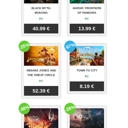
BLACK MYTH:
AVATAR: FRONTIERS
WUKONG
OF PANDORA
PC
PC
40.99 €
13.99 €
-25%
-67%
INDIANA JONES AND
TOWN TO CITY
THE GREAT CIRCLE
PC
PC
8.19 €
52.39 €
-38%
-28%