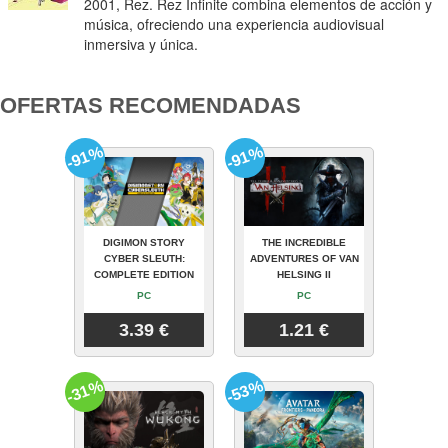
2001, Rez. Rez Infinite combina elementos de acción y
música, ofreciendo una experiencia audiovisual
inmersiva y única.
OFERTAS RECOMENDADAS
-91%
-91%
DIGIMON STORY
THE INCREDIBLE
CYBER SLEUTH:
ADVENTURES OF VAN
COMPLETE EDITION
HELSING II
PC
PC
3.39 €
1.21 €
-31%
-53%