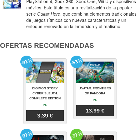
PlayStation 4, Xbox 360, Xbox One, Wii U y dispositivos
móviles. Este título es una revitalización de la popular
serie
Guitar Hero
, que combina elementos tradicionales
de juegos rítmicos con nuevas características y un
enfoque renovado en la inmersión y el realismo.
OFERTAS RECOMENDADAS
-91%
-53%
DIGIMON STORY
AVATAR: FRONTIERS
CYBER SLEUTH:
OF PANDORA
COMPLETE EDITION
PC
PC
13.99 €
3.39 €
-91%
-31%