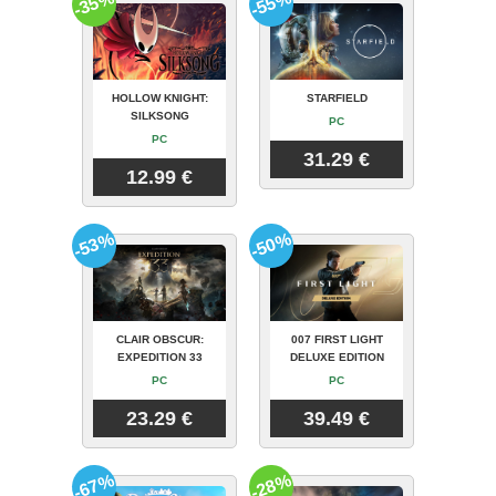
-35%
-55%
HOLLOW KNIGHT:
STARFIELD
SILKSONG
PC
PC
31.29 €
12.99 €
-53%
-50%
CLAIR OBSCUR:
007 FIRST LIGHT
EXPEDITION 33
DELUXE EDITION
PC
PC
23.29 €
39.49 €
-67%
-28%