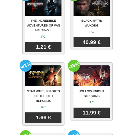
THE INCREDIBLE
BLACK MYTH:
ADVENTURES OF VAN
WUKONG
HELSING II
PC
PC
40.99 €
1.21 €
-82%
-38%
STAR WARS: KNIGHTS
HOLLOW KNIGHT:
OF THE OLD
SILKSONG
REPUBLIC
PC
PC
11.99 €
1.66 €