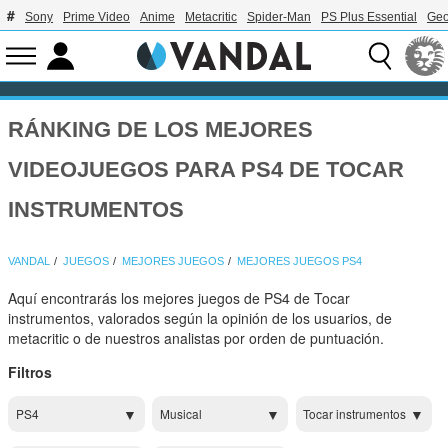
Sony
Prime Video
Anime
Metacritic
Spider-Man
PS Plus Essential
Geo
RÁNKING DE LOS MEJORES
VIDEOJUEGOS PARA PS4 DE TOCAR
INSTRUMENTOS
VANDAL
JUEGOS
MEJORES JUEGOS
MEJORES JUEGOS PS4
Aquí encontrarás los mejores juegos de PS4 de Tocar
instrumentos, valorados según la opinión de los usuarios, de
metacritic o de nuestros analistas por orden de puntuación.
Filtros
PS4
Musical
Tocar instrumentos