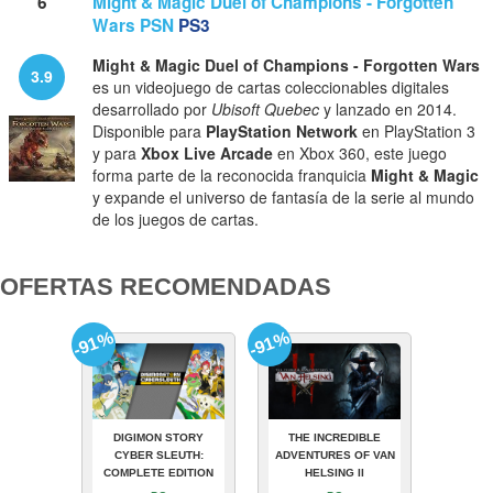
6
Might & Magic Duel of Champions - Forgotten
Wars PSN
PS3
Might & Magic Duel of Champions - Forgotten Wars
3.9
es un videojuego de cartas coleccionables digitales
desarrollado por
Ubisoft Quebec
y lanzado en 2014.
Disponible para
PlayStation Network
en PlayStation 3
y para
Xbox Live Arcade
en Xbox 360, este juego
forma parte de la reconocida franquicia
Might & Magic
y expande el universo de fantasía de la serie al mundo
de los juegos de cartas.
OFERTAS RECOMENDADAS
-91%
-91%
DIGIMON STORY
THE INCREDIBLE
CYBER SLEUTH:
ADVENTURES OF VAN
COMPLETE EDITION
HELSING II