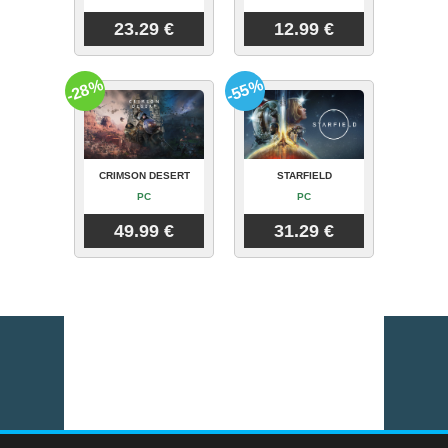
23.29 €
12.99 €
-28%
-55%
CRIMSON DESERT
STARFIELD
PC
PC
49.99 €
31.29 €