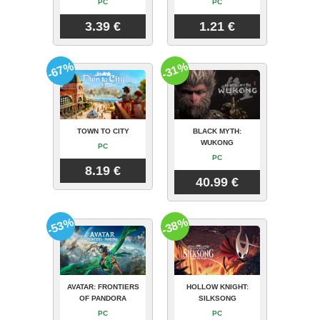
PC
PC
3.39 €
1.21 €
-67%
-31%
TOWN TO CITY
BLACK MYTH:
WUKONG
PC
PC
8.19 €
40.99 €
-53%
-38%
AVATAR: FRONTIERS
HOLLOW KNIGHT:
OF PANDORA
SILKSONG
PC
PC