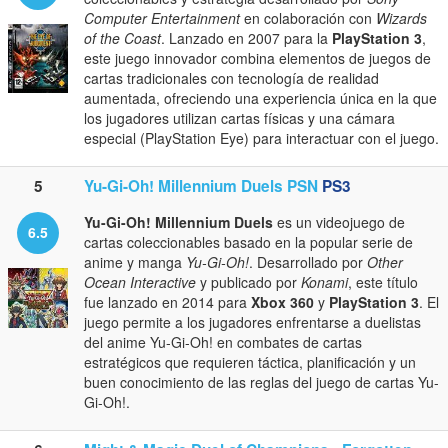
Computer Entertainment
en colaboración con
Wizards
of the Coast
. Lanzado en 2007 para la
PlayStation 3
,
este juego innovador combina elementos de juegos de
cartas tradicionales con tecnología de realidad
aumentada, ofreciendo una experiencia única en la que
los jugadores utilizan cartas físicas y una cámara
especial (PlayStation Eye) para interactuar con el juego.
5
Yu-Gi-Oh! Millennium Duels PSN
PS3
Yu-Gi-Oh! Millennium Duels
es un videojuego de
6.5
cartas coleccionables basado en la popular serie de
anime y manga
Yu-Gi-Oh!
. Desarrollado por
Other
Ocean Interactive
y publicado por
Konami
, este título
fue lanzado en 2014 para
Xbox 360
y
PlayStation 3
. El
juego permite a los jugadores enfrentarse a duelistas
del anime Yu-Gi-Oh! en combates de cartas
estratégicos que requieren táctica, planificación y un
buen conocimiento de las reglas del juego de cartas Yu-
Gi-Oh!.