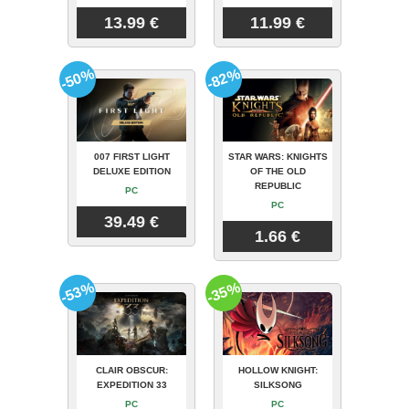
13.99 €
11.99 €
-50%
-82%
007 FIRST LIGHT
STAR WARS: KNIGHTS
DELUXE EDITION
OF THE OLD
REPUBLIC
PC
PC
39.49 €
1.66 €
-53%
-35%
CLAIR OBSCUR:
HOLLOW KNIGHT:
EXPEDITION 33
SILKSONG
PC
PC