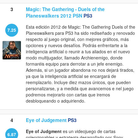
3
Magic: The Gathering - Duels of the
Planeswalkers 2012 PSN
PS3
Esta edición 2012 de Magic: The Gathering Duels of the
7.25
Planeswalkers para PS3 ha sido rediseñado y renovado
respecto al juego original, con mejores gráficos, más
opciones y nuevos desafíos. Podrás enfrentarte a la
inteligencia artificial o reunir a tus aliados en el nuevo
modo multijugador, llamado Archienemigo, donde
formaréis equipo para derrotar a un jefe enemigo.
Además, si un jugador abandona no nos dejará tirados,
ya que la inteligencia artificial se encargará de
reemplazarlo. Incluye diez mazos únicos, que pueden
personalizarse, y a medida que avancemos e nel juego
podremos mejorarlo con cartas que iremos
desbloqueando o adquiriendo.
4
Eye of Judgement
PS3
Eye of Judgment
es un videojuego de cartas
6.87
coleccionables y estrategia desarrollado por
Sony