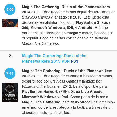
Magic The Gathering: Duels of the Planeswalkers
8.06
2014
es un videojuego de cartas digital desarrollado por
Stainless Games
y lanzado en 2013. Este juego está
disponible en plataformas como
PlayStation 3
,
Xbox
360
,
Microsoft Windows
,
iOS
, y
Android
. El juego
pertenece al género de estrategia y cartas, basada en
el popular juego de cartas coleccionable de fantasía
Magic: The Gathering
.
2
Magic The Gathering: Duels of the
Planeswalkers 2013 PSN
PS3
Magic: The Gathering - Duels of the Planeswalkers
7.41
2013
es un videojuego de estrategia basado en cartas,
desarrollado por
Stainless Games
y lanzado por
Wizards of the Coast
en 2012. Está disponible para
PlayStation Network
(PSN),
Xbox Live Arcade
,
Microsoft Windows
y
iPad
. Como parte de la serie
Magic: The Gathering
, este título ofrece una inmersión
en el mundo de la estrategia y la táctica a través de un
elaborado sistema de cartas.