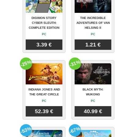
DIGIMON STORY
THE INCREDIBLE
CYBER SLEUTH:
ADVENTURES OF VAN
COMPLETE EDITION
HELSING II
PC
PC
3.39 €
1.21 €
-25%
-31%
INDIANA JONES AND
BLACK MYTH:
THE GREAT CIRCLE
WUKONG
PC
PC
52.39 €
40.99 €
-53%
-67%