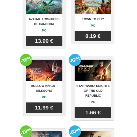
AVATAR: FRONTIERS
TOWN TO CITY
OF PANDORA
PC
PC
8.19 €
13.99 €
-38%
-82%
HOLLOW KNIGHT:
STAR WARS: KNIGHTS
SILKSONG
OF THE OLD
REPUBLIC
PC
PC
11.99 €
1.66 €
-28%
-50%