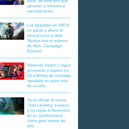
party' de este año que
apuntan a retrasos o
cancelaciones
Los despidos en XBOX
no paran y ahora le
toca el turno a Halo
Studios tras el estreno
de Halo: Campaign
Evolved
Nintendo Switch 2 sigue
arrasando y supera los
23 millones de consolas
vendidas en poco más
de un año
Ya es oficial: la nueva
'Solo Leveling' tropieza
y no repite el fenómeno
de su 'predecesora'
como gran anime del
año