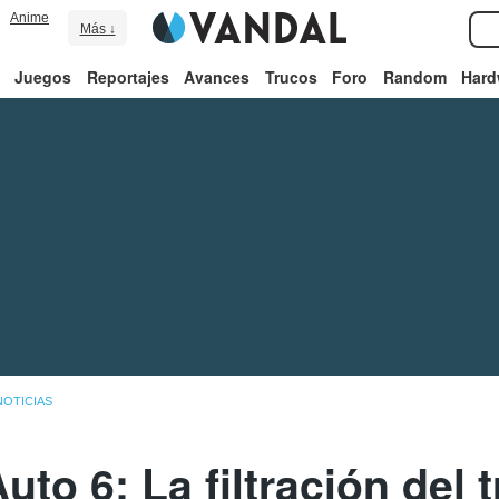
Anime
Más ↓
Juegos
Reportajes
Avances
Trucos
Foro
Random
Hard
NOTICIAS
to 6: La filtración del 