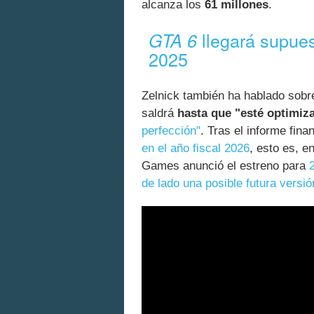
alcanza los
61 millones
.
llegará supue
GTA 6
2025
Zelnick también ha hablado sobr
saldrá
hasta que "esté optimiz
perfección"
. Tras el informe fin
en el año fiscal 2026
, esto es, e
Games anunció el estreno para
de lado una posible futura versi