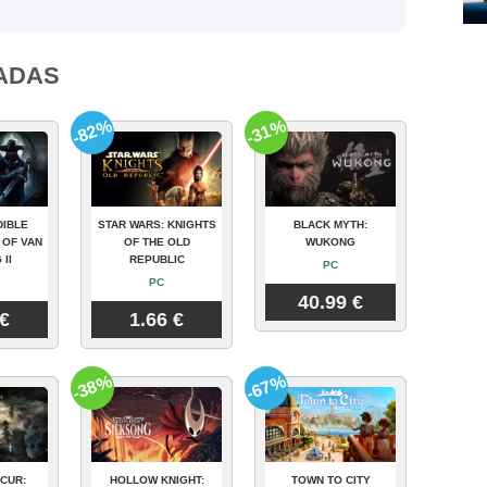
ADAS
-82%
-31%
DIBLE
STAR WARS: KNIGHTS
BLACK MYTH:
 OF VAN
OF THE OLD
WUKONG
 II
REPUBLIC
PC
PC
40.99 €
 €
1.66 €
-38%
-67%
CUR:
HOLLOW KNIGHT:
TOWN TO CITY