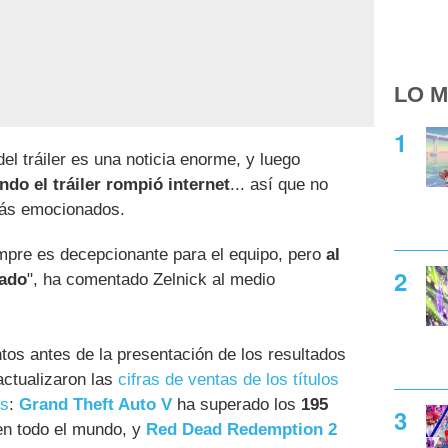
LO M
el tráiler es una noticia enorme, y luego
do el tráiler rompió internet
... así que no
más emocionados.
iempre es decepcionante para el equipo, pero
al
ñado
", ha comentado Zelnick al medio
tos antes de la presentación de los resultados
actualizaron las
cifras de ventas de los títulos
es
:
Grand Theft Auto V
ha superado los
195
en todo el mundo, y
Red Dead Redemption 2