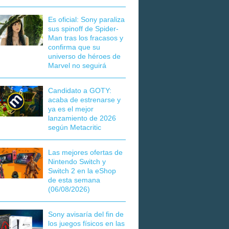
Es oficial: Sony paraliza
sus spinoff de Spider-
Man tras los fracasos y
confirma que su
universo de héroes de
Marvel no seguirá
Candidato a GOTY:
acaba de estrenarse y
ya es el mejor
lanzamiento de 2026
según Metacritic
Las mejores ofertas de
Nintendo Switch y
Switch 2 en la eShop
de esta semana
(06/08/2026)
Sony avisaría del fin de
los juegos físicos en las