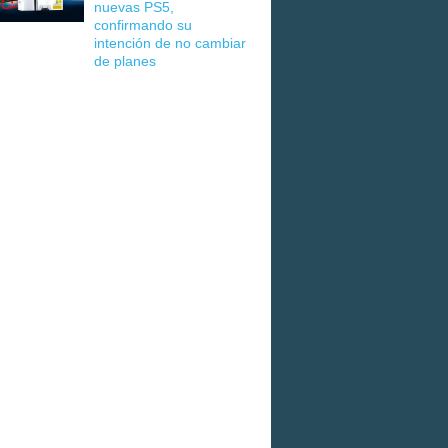
nuevas PS5,
confirmando su
intención de no cambiar
de planes