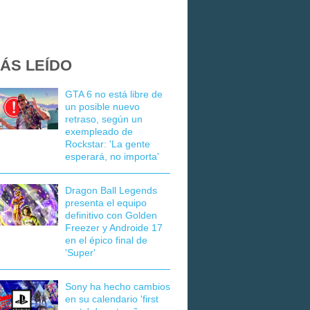
ÁS LEÍDO
GTA 6 no está libre de
un posible nuevo
retraso, según un
exempleado de
Rockstar: 'La gente
esperará, no importa'
Dragon Ball Legends
presenta el equipo
definitivo con Golden
Freezer y Androide 17
en el épico final de
'Super'
Sony ha hecho cambios
en su calendario 'first