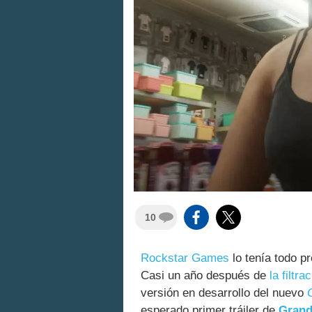
10
Rockstar Games
lo tenía todo p
Casi un año después de
la filtr
versión en desarrollo del nuevo
esperado primer tráiler de
Grand