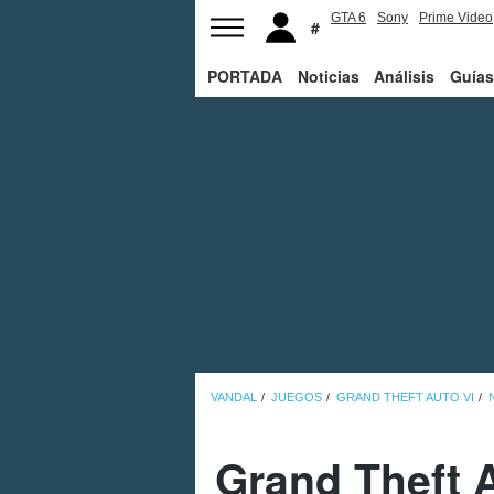
GTA 6
Sony
Prime Video
PORTADA
Noticias
Análisis
Guías
VANDAL
JUEGOS
GRAND THEFT AUTO VI
Grand Theft Au