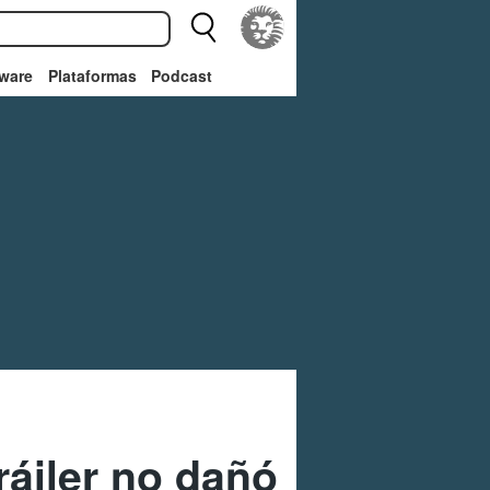
ware
Plataformas
Podcast
tráiler no dañó