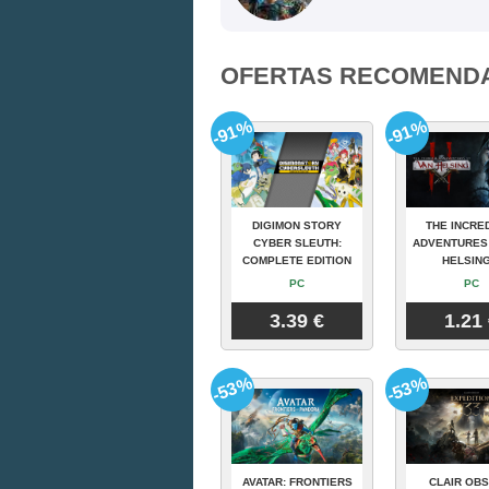
OFERTAS RECOMEND
-91%
-91%
DIGIMON STORY
THE INCRE
CYBER SLEUTH:
ADVENTURES
COMPLETE EDITION
HELSING
PC
PC
3.39 €
1.21
-53%
-53%
AVATAR: FRONTIERS
CLAIR OBS