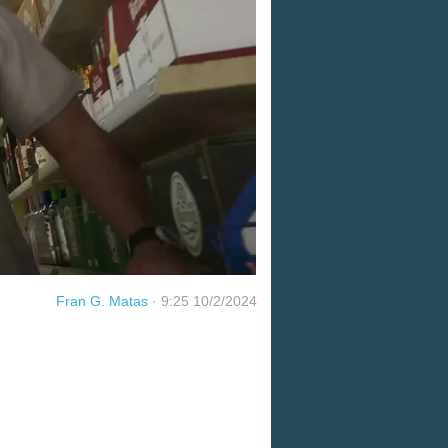
Fran G. Matas
·
9:25 10/2/2024