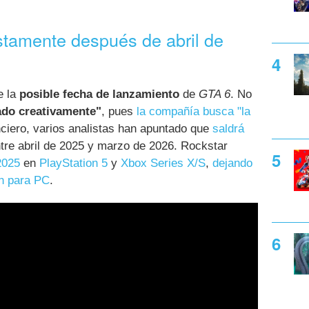
stamente después de abril de
e la
posible fecha de lanzamiento
de
GTA 6
. No
ado creativamente"
, pues
la compañía busca "la
anciero, varios analistas han apuntado que
saldrá
ntre abril de 2025 y marzo de 2026. Rockstar
2025
en
PlayStation 5
y
Xbox Series X/S
,
dejando
ón para PC
.