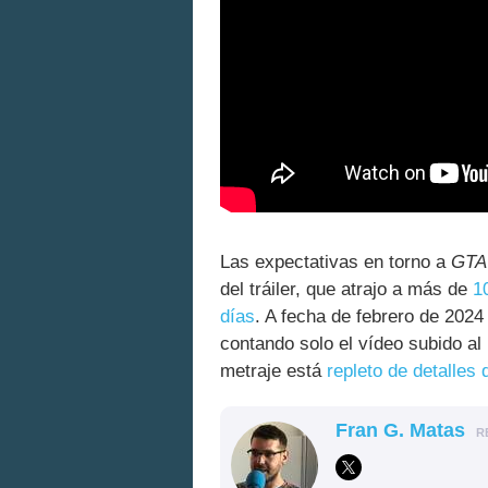
Las expectativas en torno a
GTA
del tráiler, que atrajo a más de
1
días
. A fecha de febrero de 2024
contando solo el vídeo subido al
metraje está
repleto de detalles
Fran G. Matas
R