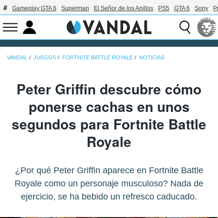
Gameplay GTA 6
Superman
El Señor de los Anillos
PS5
GTA 6
Sony
P
VANDAL
JUEGOS
FORTNITE BATTLE ROYALE
NOTICIAS
Peter Griffin descubre cómo
ponerse cachas en unos
segundos para Fortnite Battle
Royale
¿Por qué Peter Griffin aparece en Fortnite Battle
Royale como un personaje musculoso? Nada de
ejercicio, se ha bebido un refresco caducado.