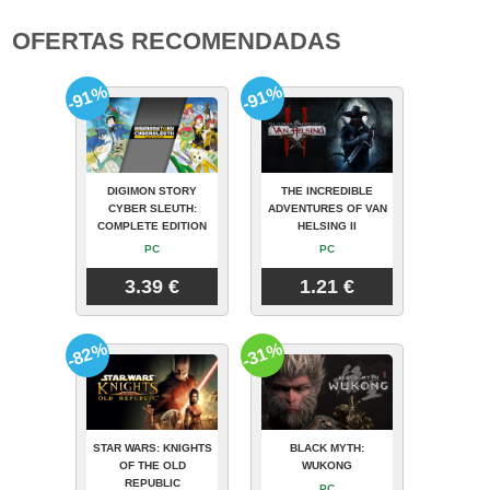
OFERTAS RECOMENDADAS
-91%
-91%
DIGIMON STORY
THE INCREDIBLE
CYBER SLEUTH:
ADVENTURES OF VAN
COMPLETE EDITION
HELSING II
PC
PC
3.39 €
1.21 €
-82%
-31%
STAR WARS: KNIGHTS
BLACK MYTH:
OF THE OLD
WUKONG
REPUBLIC
PC