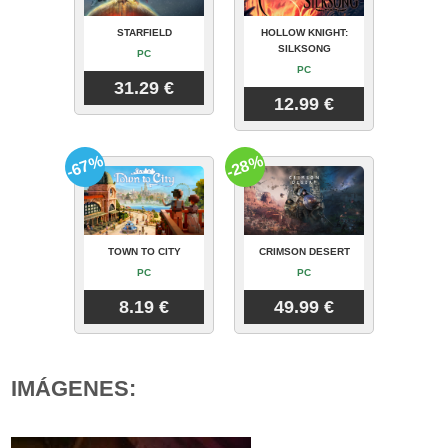
STARFIELD
HOLLOW KNIGHT:
SILKSONG
PC
PC
31.29 €
12.99 €
-67%
-28%
TOWN TO CITY
CRIMSON DESERT
PC
PC
8.19 €
49.99 €
IMÁGENES: