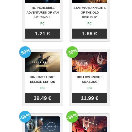
THE INCREDIBLE
STAR WARS: KNIGHTS
ADVENTURES OF VAN
OF THE OLD
HELSING II
REPUBLIC
PC
PC
1.21 €
1.66 €
-50%
-38%
007 FIRST LIGHT
HOLLOW KNIGHT:
DELUXE EDITION
SILKSONG
PC
PC
39.49 €
11.99 €
-55%
-35%