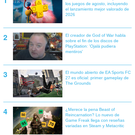
los juegos de agosto, incluyendo
el lanzamiento mejor valorado de
2026
El creador de God of War habla
sobre el fin de los discos de
PlayStation: 'Ojalá pudiera
mentiros'
El mundo abierto de EA Sports FC
27 es oficial: primer gameplay de
The Grounds
¿Merece la pena Beast of
Reincarnation? Lo nuevo de
Game Freak llega con reseñas
variadas en Steam y Metacritic