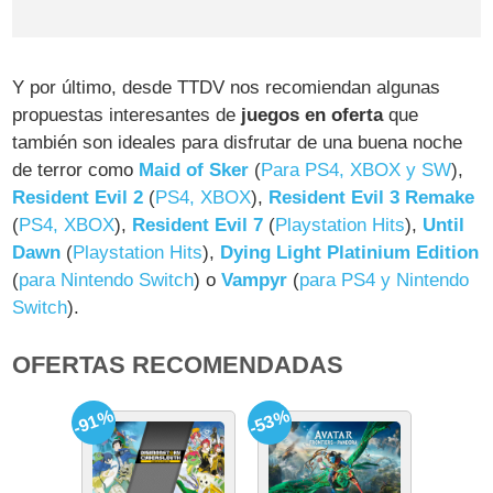
Y por último, desde TTDV nos recomiendan algunas
propuestas interesantes de
juegos en oferta
que
también son ideales para disfrutar de una buena noche
de terror como
Maid of Sker
(
Para PS4, XBOX y SW
),
Resident Evil 2
(
PS4, XBOX
),
Resident Evil 3 Remake
(
PS4, XBOX
),
Resident Evil 7
(
Playstation Hits
),
Until
Dawn
(
Playstation Hits
),
Dying Light Platinium Edition
(
para Nintendo Switch
) o
Vampyr
(
para PS4 y Nintendo
Switch
).
OFERTAS RECOMENDADAS
-91%
-53%