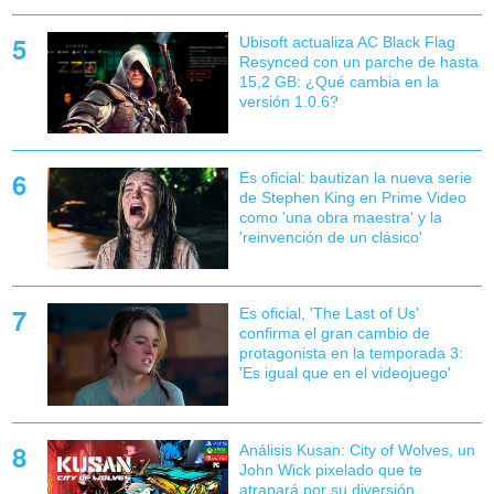
Ubisoft actualiza AC Black Flag
Resynced con un parche de hasta
15,2 GB: ¿Qué cambia en la
versión 1.0.6?
Es oficial: bautizan la nueva serie
de Stephen King en Prime Video
como 'una obra maestra' y la
'reinvención de un clásico'
Es oficial, 'The Last of Us'
confirma el gran cambio de
protagonista en la temporada 3:
'Es igual que en el videojuego'
Análisis Kusan: City of Wolves, un
John Wick pixelado que te
atrapará por su diversión.