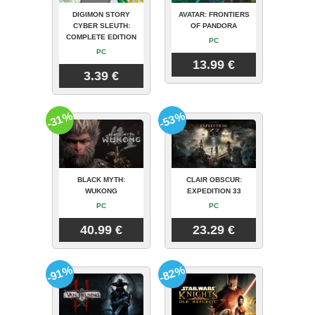
DIGIMON STORY
AVATAR: FRONTIERS
CYBER SLEUTH:
OF PANDORA
COMPLETE EDITION
PC
PC
13.99 €
3.39 €
-31%
-53%
BLACK MYTH:
CLAIR OBSCUR:
WUKONG
EXPEDITION 33
PC
PC
40.99 €
23.29 €
-91%
-82%