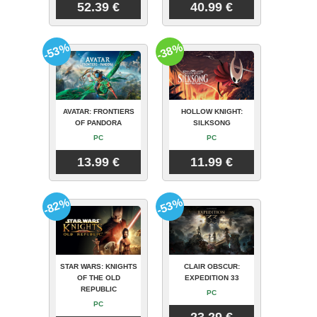
52.39 €
40.99 €
-53%
-38%
AVATAR: FRONTIERS
HOLLOW KNIGHT:
OF PANDORA
SILKSONG
PC
PC
13.99 €
11.99 €
-82%
-53%
STAR WARS: KNIGHTS
CLAIR OBSCUR:
OF THE OLD
EXPEDITION 33
REPUBLIC
PC
PC