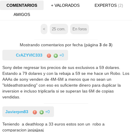
COMENTARIOS
+ VALORADOS
EXPERTOS
(2)
AMIGOS
<
25
com.
En foros
Mostrando comentarios por fecha (página
3
de
3
)
CrAZYVIC333
+0
Sony debe regresar los precios de sus exclusivos a 59 dolares.
Estando a 79 dolares y con la rebaja a 59 se me hace un Robo. Los
AAAs de sony venden de 4M-6M a menos que no sean un
"loldeathstranding" con eso es suficiente dinero para duplicar la
inversion e incluso triplicarla si se superan las 6M de copias
vendidas.
Javierpm83
+0
Teniendo a deathloop a 33 euros estos son un robo a
comparacion jasjajjaaj