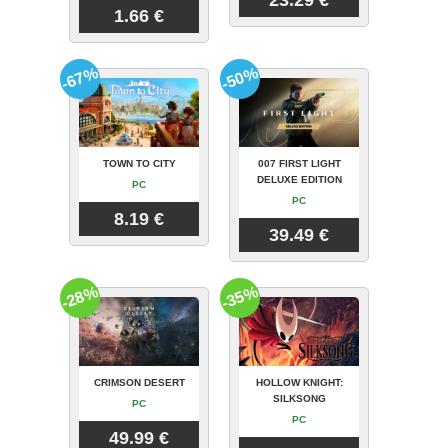
23.29 €
1.66 €
-67%
-50%
TOWN TO CITY
007 FIRST LIGHT
DELUXE EDITION
PC
PC
8.19 €
39.49 €
-28%
-35%
CRIMSON DESERT
HOLLOW KNIGHT:
SILKSONG
PC
PC
49.99 €