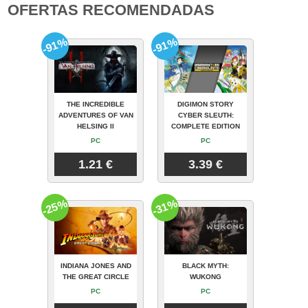
OFERTAS RECOMENDADAS
-91%
-91%
THE INCREDIBLE
DIGIMON STORY
ADVENTURES OF VAN
CYBER SLEUTH:
HELSING II
COMPLETE EDITION
PC
PC
1.21 €
3.39 €
-25%
-31%
INDIANA JONES AND
BLACK MYTH:
THE GREAT CIRCLE
WUKONG
PC
PC