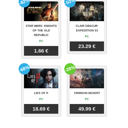
-82%
-53%
STAR WARS: KNIGHTS
CLAIR OBSCUR:
OF THE OLD
EXPEDITION 33
REPUBLIC
PC
PC
23.29 €
1.66 €
-68%
-28%
LIES OF P
CRIMSON DESERT
PC
PC
18.69 €
49.99 €