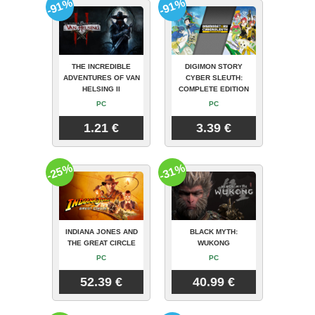
-91%
-91%
THE INCREDIBLE
DIGIMON STORY
ADVENTURES OF VAN
CYBER SLEUTH:
HELSING II
COMPLETE EDITION
PC
PC
1.21 €
3.39 €
-25%
-31%
INDIANA JONES AND
BLACK MYTH:
THE GREAT CIRCLE
WUKONG
PC
PC
52.39 €
40.99 €