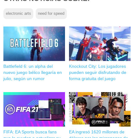
electronic arts
need for speed
Battlefield 6: un alpha del
Knockout City: Los jugadores
nuevo juego bélico llegaría en
pueden seguir disfrutando de
julio, según un rumor
forma gratuita del juego
FIFA: EA Sports busca fans
EA ingresó 1620 millones de
que le ayuden a actualizar su
dólares por los micropagos de