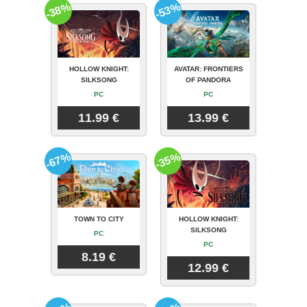
-38%
-53%
HOLLOW KNIGHT:
AVATAR: FRONTIERS
SILKSONG
OF PANDORA
PC
PC
11.99 €
13.99 €
-67%
-35%
TOWN TO CITY
HOLLOW KNIGHT:
SILKSONG
PC
PC
8.19 €
12.99 €