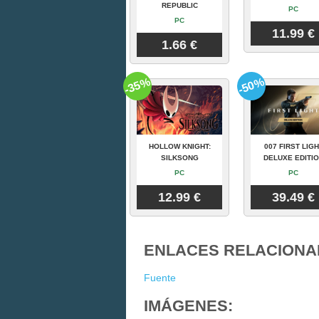
REPUBLIC
PC
PC
11.99 €
1.66 €
-35%
-50%
HOLLOW KNIGHT:
007 FIRST LIGH
SILKSONG
DELUXE EDITI
PC
PC
12.99 €
39.49 €
ENLACES RELACIONA
Fuente
IMÁGENES: