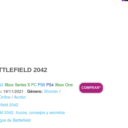
TLEFIELD 2042
42
Xbox Series X
PC
PS5
PS4
Xbox One
COMPRAR*
:
19/11/2021
·
Género:
Shooter
/
Online
/
Acción
efield 2042
eld 2042, trucos, consejos y secretos
gos de Battlefield