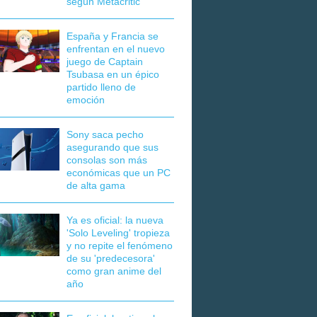
según Metacritic
España y Francia se
enfrentan en el nuevo
juego de Captain
Tsubasa en un épico
partido lleno de
emoción
Sony saca pecho
asegurando que sus
consolas son más
económicas que un PC
de alta gama
Ya es oficial: la nueva
'Solo Leveling' tropieza
y no repite el fenómeno
de su 'predecesora'
como gran anime del
año