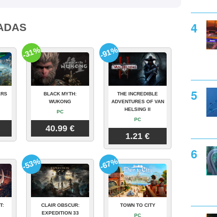
ADAS
-31%
-91%
ERS
BLACK MYTH:
THE INCREDIBLE
WUKONG
ADVENTURES OF VAN
HELSING II
PC
PC
40.99 €
1.21 €
-53%
-67%
T:
CLAIR OBSCUR:
TOWN TO CITY
EXPEDITION 33
PC