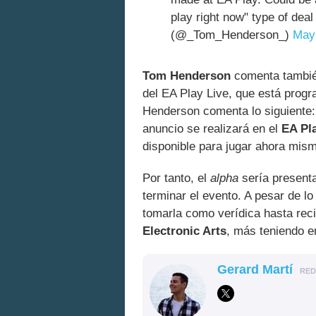
play right now" type of dea
(@_Tom_Henderson_)
May
Tom Henderson
comenta tambié
del EA Play Live, que está prog
Henderson comenta lo siguiente:
anuncio se realizará en el
EA Pl
disponible para jugar ahora mismo
Por tanto, el
alpha
sería present
terminar el evento. A pesar de l
tomarla como verídica hasta recib
Electronic Arts
, más teniendo e
Gerard Martí
RE