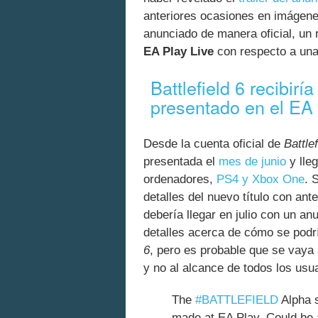
anteriores ocasiones en imágenes
anunciado de manera oficial, un 
EA Play Live
con respecto a un
Battlefield 6 recibirí
presentado en el EA 
Desde la cuenta oficial de
Battlef
presentada el
mes de junio
y lle
ordenadores,
PS4 y Xbox One
. 
detalles del nuevo título con an
debería llegar en julio con un an
detalles acerca de cómo se podr
6
, pero es probable que se vaya 
y no al alcance de todos los usua
The
#BATTLEFIELD
Alpha s
made at EA Play. Could be a