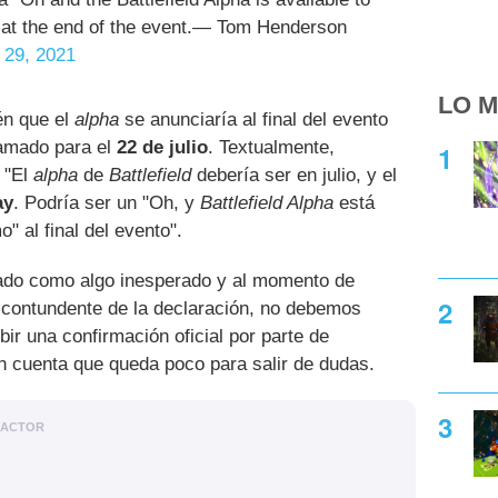
l at the end of the event.— Tom Henderson
 29, 2021
LO M
n que el
alpha
se anunciaría al final del evento
ramado para el
22 de julio
. Textualmente,
 "El
alpha
de
Battlefield
debería ser en julio, y el
ay
. Podría ser un "Oh, y
Battlefield Alpha
está
" al final del evento".
ado como algo inesperado y al momento de
o contundente de la declaración, no debemos
ir una confirmación oficial por parte de
n cuenta que queda poco para salir de dudas.
DACTOR