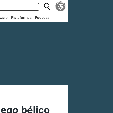
ware
Plataformas
Podcast
uego bélico