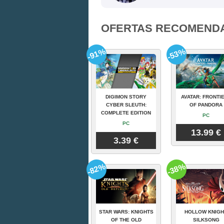
OFERTAS RECOMEND
-91%
-53%
DIGIMON STORY
AVATAR: FRONTI
CYBER SLEUTH:
OF PANDORA
COMPLETE EDITION
PC
PC
13.99 €
3.39 €
-82%
-38%
STAR WARS: KNIGHTS
HOLLOW KNIGH
OF THE OLD
SILKSONG