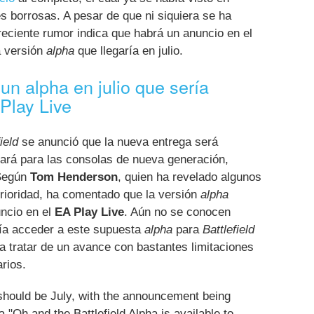
 borrosas. A pesar de que ni siquiera se ha
reciente rumor indica que habrá un anuncio en el
a versión
alpha
que llegaría en julio.
a un alpha en julio que sería
Play Live
ield
se anunció que la nueva entrega será
gará para las consolas de nueva generación,
Según
Tom Henderson
, quien ha revelado algunos
terioridad, ha comentado que la versión
alpha
uncio en el
EA Play Live
. Aún no se conocen
ía acceder a este supuesta
alpha
para
Battlefield
a tratar de un avance con bastantes limitaciones
rios.
hould be July, with the announcement being
 "Oh and the Battlefield Alpha is available to