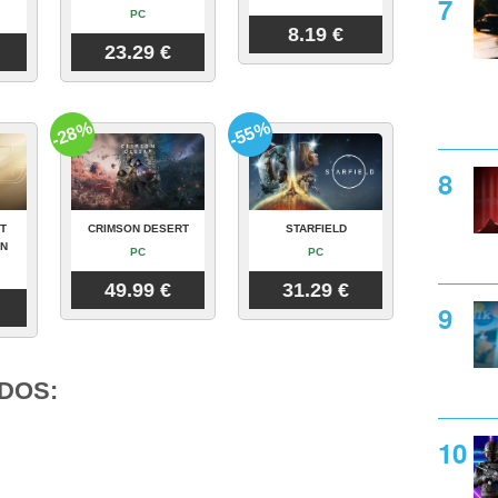
PC
8.19 €
23.29 €
-28%
-55%
T
CRIMSON DESERT
STARFIELD
ON
PC
PC
49.99 €
31.29 €
DOS: