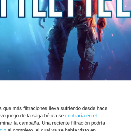
s que más filtraciones lleva sufriendo desde hace
vo juego de la saga bélica se
centraría en el
iminar la campaña. Una reciente filtración podría
cio
al completo, el cual ya se había visto en