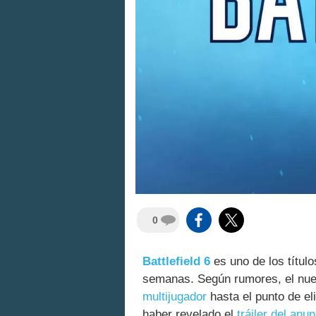
0
Battlefield 6
es uno de los título
semanas. Según rumores, el nue
multijugador
hasta el punto de el
haber revelado el
tráiler del anun