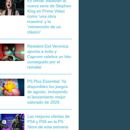
Es oficial: bautizan la
nueva serie de Stephen
King en Prime Video
como 'una obra
maestra' y la
'reinvención de un
clásico'
Resident Evil Veronica
apunta a éxito y
Capcom celebra un hito
conseguido por el
remake
PS Plus Essential: Ya
disponibles los juegos
de agosto, incluyendo
el lanzamiento mejor
valorado de 2026
Las mejores ofertas de
PS4 y PS5 en la PS
Store de esta semana