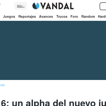
e
Más ↓
Juegos
Reportajes
Avances
Trucos
Foro
Random
Hard
CIAS
d 6: un alpha del nuevo j