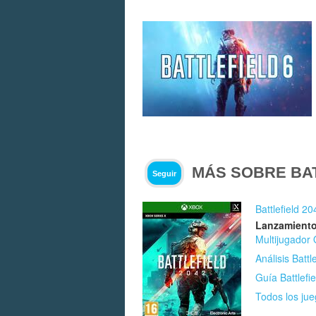
MÁS SOBRE BAT
Seguir
Battlefield 20
Lanzamiento
Multijugador 
Análisis Battl
Guía Battlefi
Todos los jue