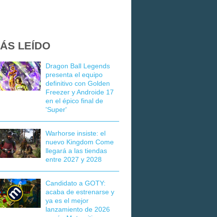
ÁS LEÍDO
Dragon Ball Legends
presenta el equipo
definitivo con Golden
Freezer y Androide 17
en el épico final de
'Super'
Warhorse insiste: el
nuevo Kingdom Come
llegará a las tiendas
entre 2027 y 2028
Candidato a GOTY:
acaba de estrenarse y
ya es el mejor
lanzamiento de 2026