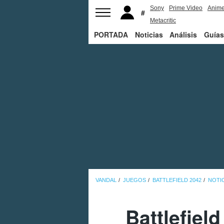
Sony
Prime Video
Anim
Metacritic
PORTADA
Noticias
Análisis
Guías
VANDAL
JUEGOS
BATTLEFIELD 2042
NOTI
Battlefiel