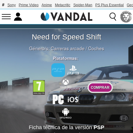
Sony
Prime Video
Anime
Metacritic
Spider-Man
PS Plus Essential
Geo
Need for Speed Shift
Género/s:
Carreras arcade
/
Coches
Plataformas:
COMPRAR
Ficha técnica de la versión
PSP