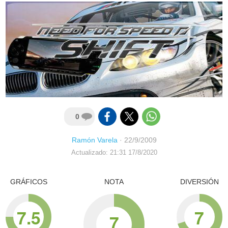
0
Ramón Varela
·
22/9/2009
Actualizado: 21:31 17/8/2020
GRÁFICOS
NOTA
DIVERSIÓN
7.5
7
7