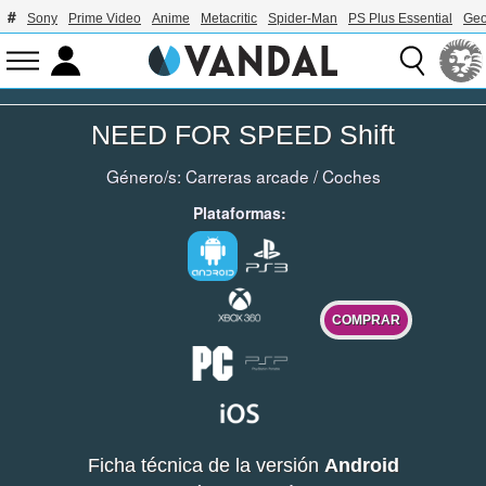
Sony
Prime Video
Anime
Metacritic
Spider-Man
PS Plus Essential
Geo
NEED FOR SPEED Shift
Género/s:
Carreras arcade
/
Coches
Plataformas:
COMPRAR
Ficha técnica de la versión
Android