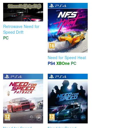
Retrowave Need for
Speed Drift
PC
Need for Speed Heat
PS4
XBOne
PC