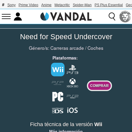
Sony
Prime Video
Anime
Metacritic
Spider-Man
PS Plus Essential
Geo
Need for Speed Undercover
Género/s:
Carreras arcade
/
Coches
Plataformas:
COMPRAR
Ficha técnica de la versión
Wii
Más información