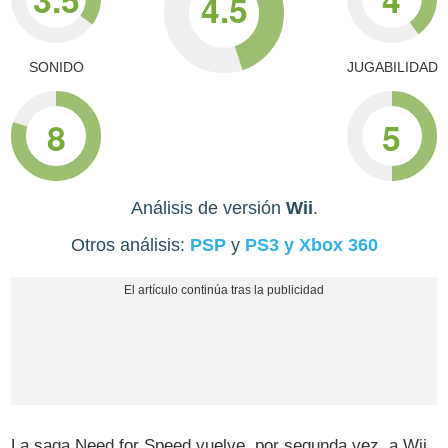
4.5
SONIDO
JUGABILIDAD
8
5
Análisis de versión
Wii
.
Otros análisis:
PSP
y
PS3 y Xbox 360
La saga Need for Speed vuelve, por segunda vez, a Wii,