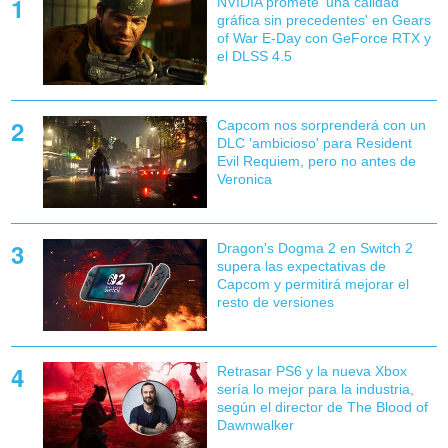
NVIDIA promete 'una calidad
gráfica sin precedentes' en Gears
of War E-Day con GeForce RTX y
el DLSS 4.5
Capcom nos sorprenderá con un
DLC 'ambicioso' para Resident
Evil Requiem, pero no antes de
Veronica
Dragon's Dogma 2 en Switch 2
supera las expectativas de
Capcom y permitirá mejorar el
resto de versiones
Retrasar PS6 y la nueva Xbox
sería lo mejor para la industria,
según el director de The Blood of
Dawnwalker