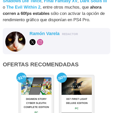
Shadows Die Twice
,
Final Fantasy XV
,
Dark Souls III
o
The Evil Within 2
, entre otros muchos, que
ahora
corren a 60fps estables
sólo con activar la opción de
rendimiento gráfico que disponían en PS4 Pro.
Ramón Varela
REDACTOR
OFERTAS RECOMENDADAS
-91%
-50%
DIGIMON STORY
007 FIRST LIGHT
CYBER SLEUTH:
DELUXE EDITION
COMPLETE EDITION
PC
PC