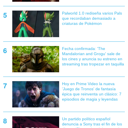
Palworld 1.0 rediseña varios Pals
que recordaban demasiado a
criaturas de Pokémon
Fecha confirmada: 'The
Mandalorian and Grogu' sale de
los cines y anuncia su estreno en
streaming tras tropezar en taquilla
Hoy en Prime Video la nueva
'Juego de Tronos' de fantasía
épica que reinventa un clásico: 7
episodios de magia y leyendas
Un partido político español
denuncia a Sony tras el fin de los