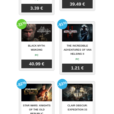
39.49 €
3.39 €
-31%
-91%
BLACK MYTH:
THE INCREDIBLE
WUKONG
ADVENTURES OF VAN
HELSING II
PC
PC
40.99 €
1.21 €
-82%
-53%
STAR WARS: KNIGHTS
CLAIR OBSCUR:
OF THE OLD
EXPEDITION 33
REPUBLIC