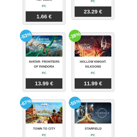
PC
PC
23.29 €
1.66 €
-53%
-38%
AVATAR: FRONTIERS
HOLLOW KNIGHT:
OF PANDORA
SILKSONG
PC
PC
13.99 €
11.99 €
-67%
-55%
TOWN TO CITY
STARFIELD
PC
PC