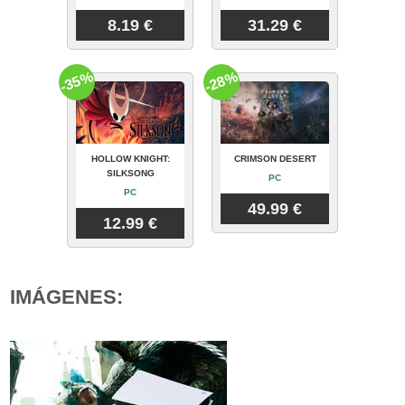
8.19 €
31.29 €
-35%
-28%
HOLLOW KNIGHT:
CRIMSON DESERT
SILKSONG
PC
PC
49.99 €
12.99 €
IMÁGENES: