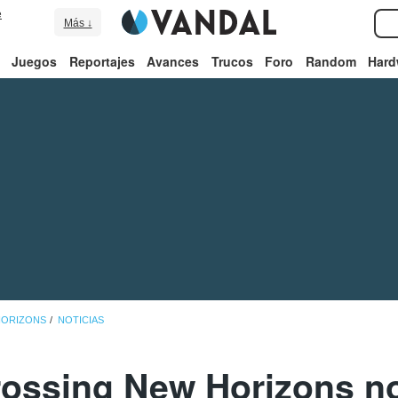
e
Más ↓
Juegos
Reportajes
Avances
Trucos
Foro
Random
Hard
HORIZONS
NOTICIAS
ossing New Horizons n