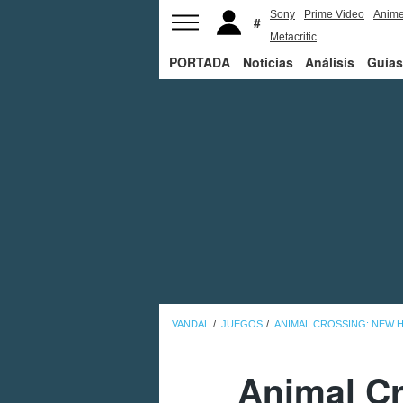
Sony
Prime Video
Anim
Metacritic
PORTADA
Noticias
Análisis
Guías
VANDAL
JUEGOS
ANIMAL CROSSING: NEW 
Animal Cr