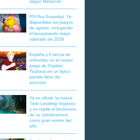
según Metacritic
PS Plus Essential: Ya
disponibles los juegos
de agosto, incluyendo
el lanzamiento mejor
valorado de 2026
España y Francia se
enfrentan en el nuevo
juego de Captain
Tsubasa en un épico
partido lleno de
emoción
Ya es oficial: la nueva
'Solo Leveling' tropieza
y no repite el fenómeno
de su 'predecesora'
como gran anime del
año