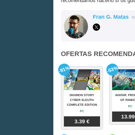
recomendamos hacerlo si os gust
Fran G. Matas
R
OFERTAS RECOMEND
-91%
-53%
DIGIMON STORY
AVATAR: FRO
CYBER SLEUTH:
OF PAND
COMPLETE EDITION
PC
PC
13.99
3.39 €