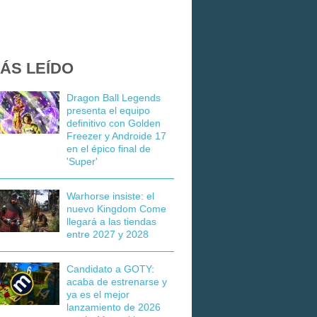
ÁS LEÍDO
Dragon Ball Legends
presenta el equipo
definitivo con Golden
Freezer y Androide 17
en el épico final de
'Super'
Warhorse insiste: el
nuevo Kingdom Come
llegará a las tiendas
entre 2027 y 2028
Candidato a GOTY:
acaba de estrenarse y
ya es el mejor
lanzamiento de 2026