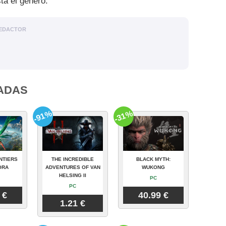
a el género.
EDACTOR
ADAS
-91%
-31%
NTIERS
THE INCREDIBLE
BLACK MYTH:
ORA
ADVENTURES OF VAN
WUKONG
HELSING II
PC
PC
 €
40.99 €
1.21 €