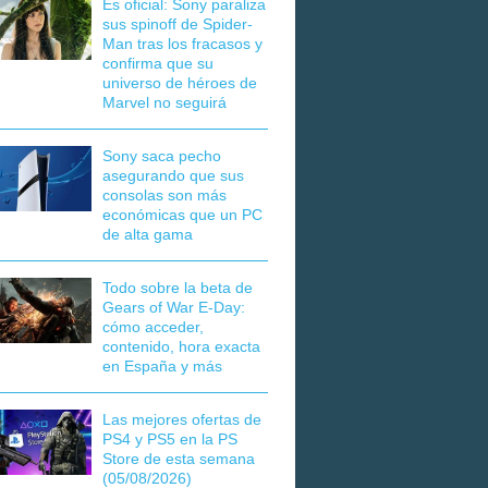
Es oficial: Sony paraliza
sus spinoff de Spider-
Man tras los fracasos y
confirma que su
universo de héroes de
Marvel no seguirá
Sony saca pecho
asegurando que sus
consolas son más
económicas que un PC
de alta gama
Todo sobre la beta de
Gears of War E-Day:
cómo acceder,
contenido, hora exacta
en España y más
Las mejores ofertas de
PS4 y PS5 en la PS
Store de esta semana
(05/08/2026)