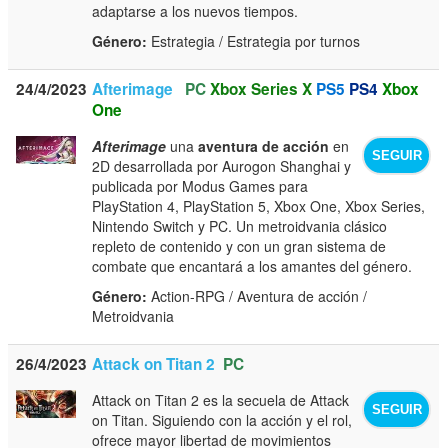
adaptarse a los nuevos tiempos.
Género:
Estrategia / Estrategia por turnos
24/4/2023
Afterimage
PC
Xbox Series X
PS5
PS4
Xbox
One
Afterimage
una
aventura de acción
en
SEGUIR
2D desarrollada por Aurogon Shanghai y
publicada por Modus Games para
PlayStation 4, PlayStation 5, Xbox One, Xbox Series,
Nintendo Switch y PC. Un metroidvania clásico
repleto de contenido y con un gran sistema de
combate que encantará a los amantes del género.
Género:
Action-RPG / Aventura de acción /
Metroidvania
26/4/2023
Attack on Titan 2
PC
Attack on Titan 2 es la secuela de Attack
SEGUIR
on Titan. Siguiendo con la acción y el rol,
ofrece mayor libertad de movimientos