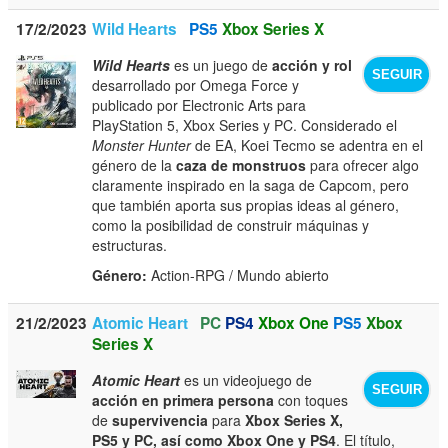
17/2/2023
Wild Hearts
PS5
Xbox Series X
Wild Hearts
es un juego de
acción y rol
SEGUIR
desarrollado por Omega Force y
publicado por Electronic Arts para
PlayStation 5, Xbox Series y PC. Considerado el
Monster Hunter
de EA, Koei Tecmo se adentra en el
género de la
caza de monstruos
para ofrecer algo
claramente inspirado en la saga de Capcom, pero
que también aporta sus propias ideas al género,
como la posibilidad de construir máquinas y
estructuras.
Género:
Action-RPG / Mundo abierto
21/2/2023
Atomic Heart
PC
PS4
Xbox One
PS5
Xbox
Series X
Atomic Heart
es un videojuego de
SEGUIR
acción en primera persona
con toques
de
supervivencia
para
Xbox Series X,
PS5 y PC, así como Xbox One y PS4
. El título,