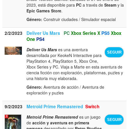
2023, está disponible para
PC
a través de
Steam
y la
Epic Games Store
.
Género:
Construir ciudades / Simulador espacial
2/2/2023
Deliver Us Mars
PC
Xbox Series X
PS5
Xbox
One
PS4
Deliver Us Mars
es una aventura
SEGUIR
desarrollada por KeokeN Interactive para
PlayStation 4, PlayStation 5, Xbox One,
Xbox Series y PC. Viaja a Marte en esta aventura de
ciencia ficción con exploración, plataformas, puzles y
una historia muy elaborada.
Género:
Aventura de acción / Aventura de
exploración y puzles
9/2/2023
Metroid Prime Remastered
Switch
Metroid Prime Remastered
es un juego
SEGUIR
de
acción y aventura en primera
persona
desarrollado por
Retro Studios