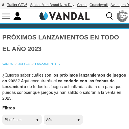
Trailer GTA 6
Spider-Man Brand New Day
China
Crunchyroll
Avengers 
PRÓXIMOS LANZAMIENTOS EN TODO
EL AÑO 2023
VANDAL
JUEGOS
LANZAMIENTOS
¿Quieres saber cuáles son
los próximos lanzamientos de juegos
en 2023
? Aquí encontrarás el
calendario con las fechas de
lanzamiento
de todos los juegos actualizadas día a día para que
puedas conocer qué juegos ya han salido o saldrán a la venta en
2023.
Filtros
Plataforma
Año