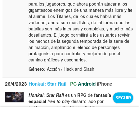
para los jugadores, que ahora podrán atacar a los
gigantescos enemigos de una manera más libre y fiel
al anime. Los Titanes, de los cuales habrá más
variedad, ahora son más listos, de tal forma que las
batallas son más intensas y complejas, y mucho más
desafiantes. El juego permitirá a los usuarios revivir
los hechos de la segunda temporada de la serie de
animación, ampliando el elenco de personajes
protagonista para controlar y mejorando por el
camino gráficos y escenarios.
Género:
Acción / Hack and Slash
26/4/2023
Honkai: Star Rail
PC
Android
iPhone
Honkai: Star Rail
es un
RPG
de
fantasía
SEGUIR
espacial
free-to-play
desarrollado por
HoYoverse para PlayStation 5, PC y
dispositivos móviles iOS y Android. Los creadores de
Genshin Impact
regresan con un nuevo juego
gratuito de rol con elementos de
gacha
, con una
historia elaborada, un sistema de combate por turnos
muy divertido y un atractivo apartado gráfico tipo