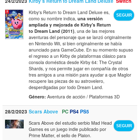
24/2/2023
Kirby's Return to Dream Land Deluxe
Switch
Kirby's Return to Dream Land Deluxe es,
SEGUIR
como su nombre indica,
una versión
ampliada y mejorada de Kirby's Return
to Dream Land (2011)
, una de las mejores
aventuras del personaje que se lanzó originalmente
en Nintendo Wii, si bien originalmente se había
anunciado para GameCube. En su momento supuso
el regreso a un Kirby de plataformas clásico para
consola doméstica desde Kirby 64: The Crystal
Shards, y nos permite jugar en compañía de otros
tres amigos a una misión para ayudar a que Maglor
recupere las piezas de su astrovelero,
desperdigadas por todo Dream Land.
Género:
Aventura de acción / Plataformas 3D
28/2/2023
Scars Above
PC
PS4
PS5
Scars Above del estudio serbio Mad Head
SEGUIR
Games es un juego indie publicado por
Prime Matter, el sello de Plaion.