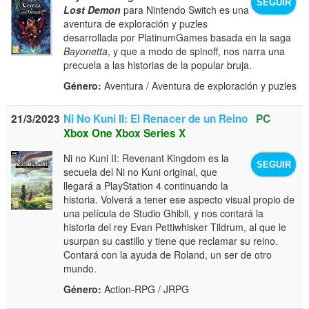
SEGUIR
Lost Demon
para Nintendo Switch es una
aventura de exploración y puzles
desarrollada por PlatinumGames basada en la saga
Bayonetta
, y que a modo de spinoff, nos narra una
precuela a las historias de la popular bruja.
Género:
Aventura / Aventura de exploración y puzles
21/3/2023
Ni No Kuni II: El Renacer de un Reino
PC
Xbox One
Xbox Series X
Ni no Kuni II: Revenant Kingdom es la
SEGUIR
secuela del Ni no Kuni original, que
llegará a PlayStation 4 continuando la
historia. Volverá a tener ese aspecto visual propio de
una película de Studio Ghibli, y nos contará la
historia del rey Evan Pettiwhisker Tildrum, al que le
usurpan su castillo y tiene que reclamar su reino.
Contará con la ayuda de Roland, un ser de otro
mundo.
Género:
Action-RPG / JRPG