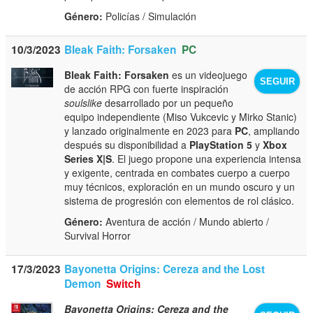
Género:
Policías / Simulación
10/3/2023
Bleak Faith: Forsaken
PC
Bleak Faith: Forsaken
es un videojuego
SEGUIR
de acción RPG con fuerte inspiración
soulslike
desarrollado por un pequeño
equipo independiente (Miso Vukcevic y Mirko Stanic)
y lanzado originalmente en 2023 para
PC
, ampliando
después su disponibilidad a
PlayStation 5
y
Xbox
Series X|S
. El juego propone una experiencia intensa
y exigente, centrada en combates cuerpo a cuerpo
muy técnicos, exploración en un mundo oscuro y un
sistema de progresión con elementos de rol clásico.
Género:
Aventura de acción / Mundo abierto /
Survival Horror
17/3/2023
Bayonetta Origins: Cereza and the Lost
Demon
Switch
Bayonetta Origins: Cereza and the