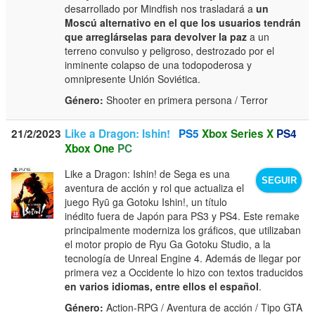
desarrollado por Mindfish nos trasladará a
un
Moscú alternativo en el que los usuarios tendrán
que arreglárselas para devolver la paz
a un
terreno convulso y peligroso, destrozado por el
inminente colapso de una todopoderosa y
omnipresente Unión Soviética.
Género:
Shooter en primera persona / Terror
21/2/2023
Like a Dragon: Ishin!
PS5
Xbox Series X
PS4
Xbox One
PC
Like a Dragon: Ishin! de Sega es una
SEGUIR
aventura de acción y rol que actualiza el
juego Ryū ga Gotoku Ishin!, un título
inédito fuera de Japón para PS3 y PS4. Este remake
principalmente moderniza los gráficos, que utilizaban
el motor propio de Ryu Ga Gotoku Studio, a la
tecnología de Unreal Engine 4. Además de llegar por
primera vez a Occidente lo hizo con textos traducidos
en varios idiomas, entre ellos el español
.
Género:
Action-RPG / Aventura de acción / Tipo GTA