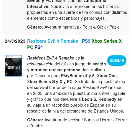
Switch y PC
desarrollado por
Annapurna
Interactive.
Nos invita a representar las historias
propuestas en una suerte de tira cómica con distintos
elementos como escenarios y personajes.
Género:
Aventura narrativa / Point & Click / Puzle
24/3/2023
Resident Evil 4 Remake
PS5
Xbox Series X
PC
PS4
Resident Evil 4 Remake
es la
SEGUIR
reimaginación
del clásico juego de
acción
y terror en tercera persona
desarrollado
por Capcom para
PlayStation 4 y 5, Xbox One,
Xbox Series S y X y PC
. Se trata de la puesta al día
del survival horror de la saga
Resident Evil
lanzado
en 2005, una ambiciosa puesta al día a nivel jugable
y gráfico que nos devuelve a
Leon S. Kennedy
en
su viaje a un récondito pueblo de España en su
rescate de la hija del presidente de Estados Unidos.
Género:
Aventura de acción / Survival Horror / Terror
/ Zombis