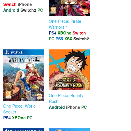
Switch
iPhone
Android
Switch2
PC
One Piece: Pirate
Warriors 4
PS4
XBOne
Switch
PC
PS5
XSX
Switch2
One Piece: Bounty
Rush
One Piece: World
Android
iPhone
PC
Seeker
PS4
XBOne
PC