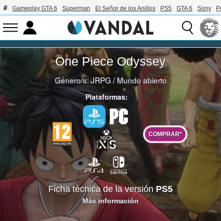
Gameplay GTA 6
Superman
El Señor de los Anillos
PS5
GTA 6
Sony
P
One Piece Odyssey
Género/s:
JRPG
/
Mundo abierto
Plataformas:
COMPRAR*
Ficha técnica de la versión
PS5
Más información