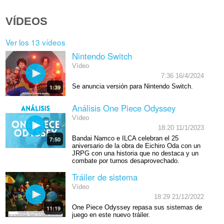
VÍDEOS
Ver los 13 vídeos
Nintendo Switch
Vídeo
7:36 16/4/2024
Se anuncia versión para Nintendo Switch.
1:39
Análisis One Piece Odyssey
Vídeo
18:20 11/1/2023
Bandai Namco e ILCA celebran el 25
7:50
aniversario de la obra de Eichiro Oda con un
JRPG con una historia que no destaca y un
combate por turnos desaprovechado.
Tráiler de sistema
Vídeo
18:29 21/12/2022
One Piece Odyssey repasa sus sistemas de
11:19
juego en este nuevo tráiler.