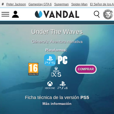
Peter Jackson
Gameplay GTA 6
Superman
Spider-Man
El Señor de los A
Under The Waves
Género/s:
Aventura narrativa
Plataformas:
COMPRAR
Ficha técnica de la versión
PS5
Más información