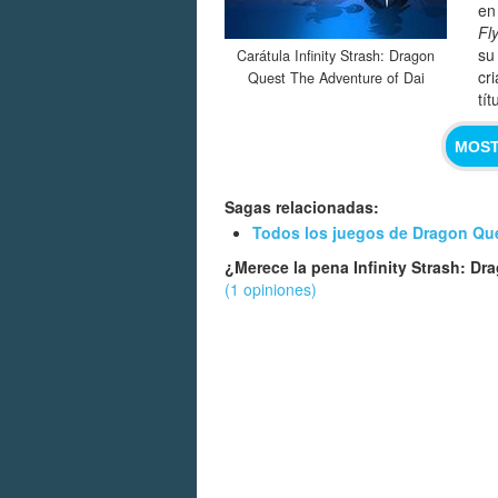
en
Fl
su
Carátula Infinity Strash: Dragon
cr
Quest The Adventure of Dai
tí
MOST
Sagas relacionadas:
Todos los juegos de Dragon Qu
¿Merece la pena Infinity Strash: D
(1 opiniones)