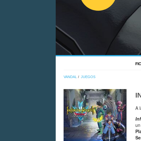
FI
VANDAL
JUEGOS
I
A 
In
un
Pl
Se