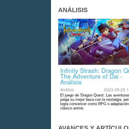
ANÁLISIS
Infinity Strash: Dragon Q
The Adventure of Dai -
Análisis
Análisis
2023-09-28 1
El juego de 'Dragon Quest: Las aventuras
juega su mejor baza con la nostalgia, pe
logra convencer como RPG o adaptación
clásico anime.
AVANCES Y ARTÍCULO