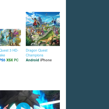
Quest 3 HD-
Dragon Quest
ake
Champions
PS5
XSX
PC
Android
iPhone