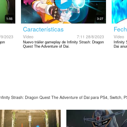
1:55
3:27
Características
Fech
/9/2023
Vídeo
7:11 28/8/2023
Vídeo
gon
Nuevo tráiler gameplay de Infinity Strash: Dragon
Infinit
Quest The Adventure of Dai.
Dai anu
nfinity Strash: Dragon Quest The Adventure of Dai para PS4, Switch, P