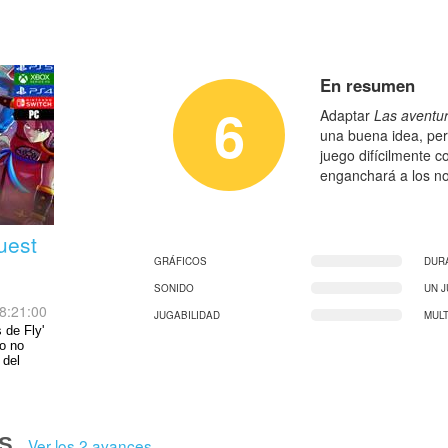
En resumen
6
Adaptar
Las aventur
una buena idea, per
juego difícilmente c
enganchará a los no
uest
GRÁFICOS
DUR
SONIDO
UN 
8:21:00
JUGABILIDAD
MUL
 de Fly'
ro no
 del
S
Ver los 2 avances