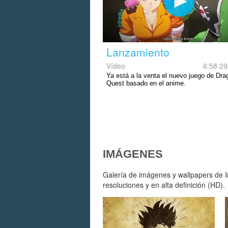
Lanzamiento
Vídeo
6:58 29
Ya está a la venta el nuevo juego de Dra
Quest basado en el anime.
IMÁGENES
Galería de imágenes y wallpapers de I
resoluciones y en alta definición (HD).