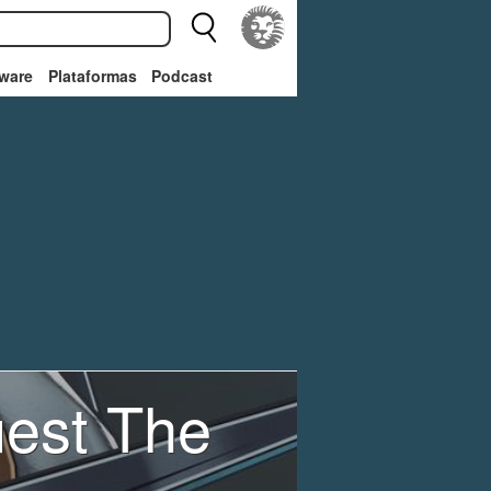
ware
Plataformas
Podcast
uest The