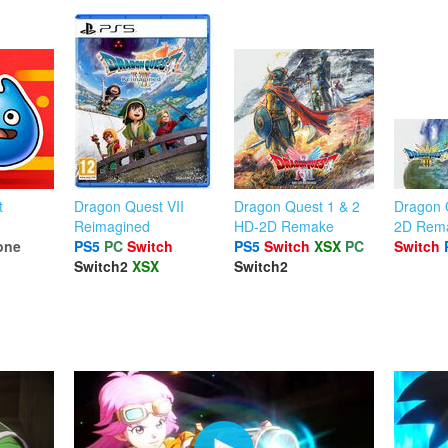
t
Dragon Quest VII
Dragon Quest 1 & 2
Dragon 
Reimagined
HD-2D Remake
2D Rem
one
PS5
PC
Switch
PS5
Switch
XSX
PC
Switch
Switch2
XSX
Switch2