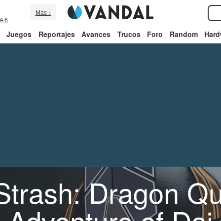
Más ↓
A 6
Juegos
Reportajes
Avances
Trucos
Foro
Random
Hard
y Strash: Dragon Q
Adventure of Dai