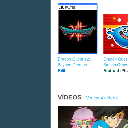
Dragon Quest 12:
Dragon Ques
Beyond Dreams
Smash/Grow
PS5
Android
iPh
VÍDEOS
Ver los 4 vídeos