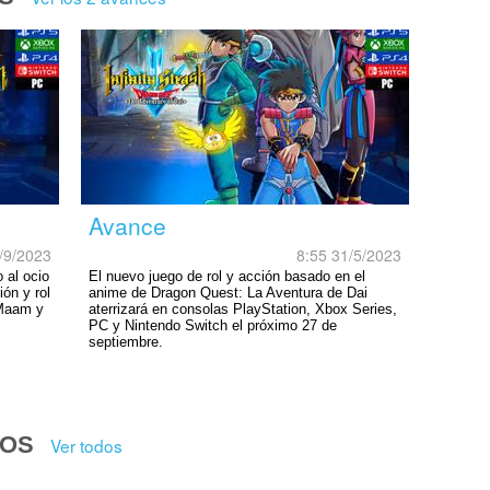
Avance
/9/2023
8:55 31/5/2023
 al ocio
El nuevo juego de rol y acción basado en el
ión y rol
anime de Dragon Quest: La Aventura de Dai
 Maam y
aterrizará en consolas PlayStation, Xbox Series,
PC y Nintendo Switch el próximo 27 de
septiembre.
DOS
Ver todos