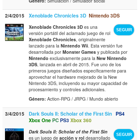
Género:
Simulación / Simulador social
2/4/2015
Xenoblade Chronicles 3D
Nintendo 3DS
Xenoblade Chronicles 3D
es una
SEGUIR
versión portátil del aclamado juego de rol
Xenoblade Chronicles
, originalmente
lanzado para la
Nintendo Wii
. Esta versión fue
desarrollada por
Monster Games
y publicada por
Nintendo
exclusivamente para la
New Nintendo
3DS
, lanzada en abril de 2015. Fue uno de los
primeros juegos diseñados específicamente para
aprovechar el hardware mejorado de la New
Nintendo 3DS, incluyendo su mayor capacidad de
procesamiento y controles adicionales.
Género:
Action-RPG / JRPG / Mundo abierto
3/4/2015
Dark Souls II: Scholar of the First Sin
PS4
Xbox One
PC
PS3
Xbox 360
Dark Souls II: Scholar of the First Sin
SEGUIR
es un juego de
acción y rol
desarrollado