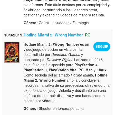
plataformas. Este título destaca por su complejidad y
flexibilidad, permitiendo a los jugadores crear,
gestionar y expandir ciudades de manera realista.
Género:
Construir ciudades / Estrategia
10/3/2015
Hotline Miami 2: Wrong Number
PC
Hotline Miami 2: Wrong Number
es un
SEGUIR
videojuego de acción en vista cenital
desarrollado por
Dennaton Games
y
publicado por
Devolver Digital
. Lanzado en 2015,
este título está disponible para
PlayStation 4
,
PlayStation 3
,
PlayStation Vita
,
PC
,
Mac
y
Linux
.
Como secuela del aclamado
Hotline Miami
,
Hotline
Miami 2: Wrong Number
amplía y concluye la
nebulosa narrativa de su predecesor, ofreciendo una
experiencia de juego violenta y desafiante con una
estética de neo-noir distintiva y una banda sonora
electrónica vibrante.
Género:
Shooter en tercera persona