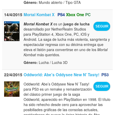
Género:
Mundo abierto / Tipo GTA
14/4/2015
Mortal Kombat X
PS4
Xbox One
PC
Mortal Kombat X
es un
juego de lucha
SEGUIR
desarrollado por NetherRealm Studios
para PlayStation 4, Xbox One, PC, iOS y
Android. La saga de lucha más violenta, sangrienta y
espectacular regresa con su décima entrega que
eleva el listón para convertirse en uno de los
Mortal
Kombat
más queridos.
Género:
Lucha / Lucha 3D
22/4/2015
Oddworld: Abe's Oddysee New N' Tasty!
PS3
Oddworld: Abe’s Oddysee New N’ Tasty!
SEGUIR
para PS3 es un remake y remasterización
del clásico primer juego de la saga
Oddworld, aparecido en PlayStation en 1998. El título
ha sido rehecho desde cero para aprovechar las
posibiliades gráficas de las consolas actuales,
contándonos de nuevo la épica historia de Abe