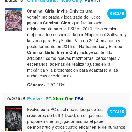
6/2/2015
Criminal Girls: Invite Only
PSVITA
Criminal Girls: Invite Only
es una
SEGUIR
versión mejorada y localizada del juego
japonés
Criminal Girls
, que fue lanzado
originalmente para la PSP en 2010. Esta versión
mejorada fue desarrollada por Nippon Ichi Software y
lanzada para PlayStation Vita en 2014 en Japón y
posteriormente en 2015 en Norteamérica y Europa.
Criminal Girls: Invite Only
incluye contenido
adicional, como nuevas mazmorras, personajes y
escenarios, además de realizar ajustes en la
mecánica y la presentación para adaptarse a las
audiencias occidentales.
Género:
JRPG / Rol
10/2/2015
Evolve
PC
Xbox One
PS4
Evolve para PC es el nuevo juego de los
SEGUIR
creadores de Left 4 Dead, en el que nos
proponen que un jugador asuma el papel
de monstruo y otros cuatro encarnen el de humanos