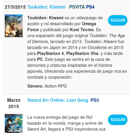
27/3/2015
Toukiden: Kiwami
PSVITA
PS4
Toukiden: Kiwami
es un videojuego de
SEGUIR
acción y rol desarrollado por
Omega
Force
y publicado por
Koei Tecmo
. Es
una expansión del juego original
Toukiden: The Age
of Demons
, lanzado en 2013.
Toukiden: Kiwami
fue
lanzado en Japón en 2014 y en Occidente en 2015
para
PlayStation 4
,
PlayStation Vita
, y más tarde
para
PC
. Este juego se centra en la caza de
demonios y criaturas inspiradas en el folclore
japonés, ofreciendo una experiencia de juego rica en
combate y cooperación.
Género:
Action-RPG
Marzo
Sword Art Online: Lost Song
PS3
2015
La nueva entrega del juego de Rol
SEGUIR
basado en la novela, manga y anime de
Sword Art, llegará a PS3 trayéndonos sus