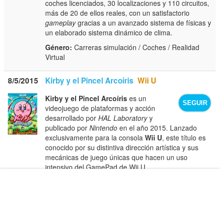
coches licenciados, 30 localizaciones y 110 circuitos,
más de 20 de ellos reales, con un satisfactorio
gameplay
gracias a un avanzado sistema de físicas y
un elaborado sistema dinámico de clima.
Género:
Carreras simulación / Coches / Realidad
Virtual
8/5/2015
Kirby y el Pincel Arcoíris
Wii U
Kirby y el Pincel Arcoíris
es un
SEGUIR
videojuego de plataformas y acción
desarrollado por
HAL Laboratory
y
publicado por
Nintendo
en el año 2015. Lanzado
exclusivamente para la consola
Wii U
, este título es
conocido por su distintiva dirección artística y sus
mecánicas de juego únicas que hacen un uso
intensivo del GamePad de Wii U.
Género:
Plataformas / Plataformas 2D
12/5/2015
The Last of Us: Left Behind
PS4
PS3