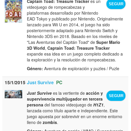
Captain Toad: Treasure Tracker
es un
SEGUIR
videojuego de rompecabezas y
plataformas desarrollado por Nintendo
EAD Tokyo y publicado por Nintendo. Originalmente
lanzado para Wii U en 2014, el juego ha sido
posteriormente adaptado para Nintendo Switch y
Nintendo 3DS en 2018. Basado en los niveles de
"Las Aventuras del Capitán Toad" de
Super Mario
3D World
,
Captain Toad: Treasure Tracker
expande esa idea en un juego completo dedicado a
la exploración y la resolución de rompecabezas.
Género:
Aventura de exploración y puzles / Puzle
15/1/2015
Just Survive
PC
Just Survive
es la vertiente de
acción y
SEGUIR
supervivencia multijugador en tercera
persona
del famoso videojuego de
H1Z1
,
lanzada como título aparte e independiente. Este
juego apuesta por sobrevivir en un enorme entorno
lleno de
zombis
.
Género:
Aventura de acción / MMO / Supervivencia