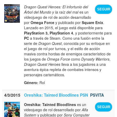
Dragon Quest Heroes: El infortunio del
SEGUIR
Árbol del Mundo y la raíz del mal
es un
videojuego de rol de acción desarrollado
por
Omega Force
y publicado por
Square Enix
.
Lanzado en 2015, el juego está disponible para
PlayStation 3, PlayStation 4
, y posteriormente para
PC
a través de Steam. Como una fusión entre la
serie de
Dragon Quest
, conocida por su enfoque en
el juego de rol por turnos, y el estilo de acción
masiva contra hordas de enemigos característico de
los juegos de
Omega Force
como
Dynasty Warriors
,
Dragon Quest Heroes
lleva a los jugadores a una
aventura épica repleta de combates intensos y
personajes carismáticos.
Género:
Rol
4/3/2015
Oreshika: Tainted Bloodlines PSN
PSVITA
Oreshika: Tainted Bloodlines
es un
SEGUIR
videojuego de rol desarrollado por
Alfa
System
y publicado por
Sony Computer