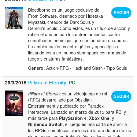
Bloodborne es un juego exclusivo de
SEGUIR
From Software, diseñado por Hidetaka
Miyazaki, creador de Dark Souls y
Demon's Souls. Como éstos, es un título de acción y
rol en el que priman los enfrentamientos contra
complicados enemigos que nos pondrán en apuros.
La ambientación es entre gótica y apocalíptica,
llevándonos a un mundo steampunk con armas de
fuego y criaturas fantásticas.
Género:
Action-RPG / Hack and Slash / Tipo Souls
26/3/2015
Pillars of Eternity
PC
Pillars of Eternity
es un videojuego de rol
SEGUIR
(RPG) desarrollado por Obsidian
Entertainment y publicado por Paradox
Interactive. Lanzado en marzo de 2015 para
PC
, y
más tarde para
PlayStation 4
,
Xbox One
, y
Nintendo Switch
, el juego es una carta de amor a
los RPGs isométricos clásicos de la era de oro de los
videojuegos, como Baldur's Gate y Icewind Dale.