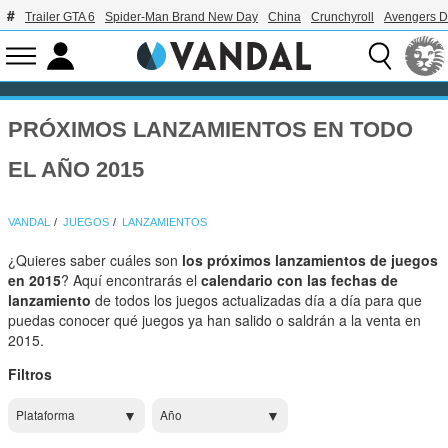
Trailer GTA 6
Spider-Man Brand New Day
China
Crunchyroll
Avengers 
PRÓXIMOS LANZAMIENTOS EN TODO
EL AÑO 2015
VANDAL
JUEGOS
LANZAMIENTOS
¿Quieres saber cuáles son
los próximos lanzamientos de juegos
en 2015
? Aquí encontrarás el
calendario con las fechas de
lanzamiento
de todos los juegos actualizadas día a día para que
puedas conocer qué juegos ya han salido o saldrán a la venta en
2015.
Filtros
Plataforma
Año