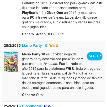
Portable en 2011. Desarrollado por
Square Enix
, este
título fue lanzado internacionalmente para
PlayStation 4
y
Xbox One
en 2015, y más tarde
para
PC
a través de Steam. La versión HD ofrece
gráficos mejorados, audio refinado y varias mejoras
en la jugabilidad.
Género:
Action-RPG / JRPG
20/3/2015
Mario Party 10
Wii U
Mario Party 10
es un videojuego de
SEGUIR
género party desarrollado por
NDcube
y
publicado por
Nintendo
. Fue lanzado en el
año 2015 para la plataforma
Wii U
. Esta entrega es
la décima en la serie principal de Mario Party y
mantiene la fórmula de minijuegos y modo de tablero
de las entregas anteriores, disponibles tanto en
modos multijugador como para un solo jugador.
Género:
Otros
25/3/2015
Bloodborne
PS4