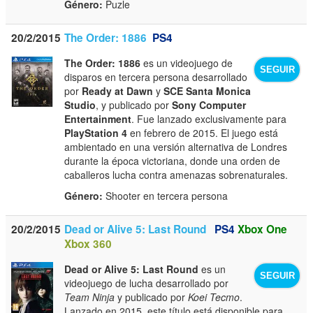
Género:
Puzle
20/2/2015
The Order: 1886
PS4
The Order: 1886
es un videojuego de
SEGUIR
disparos en tercera persona desarrollado
por
Ready at Dawn
y
SCE Santa Monica
Studio
, y publicado por
Sony Computer
Entertainment
. Fue lanzado exclusivamente para
PlayStation 4
en febrero de 2015. El juego está
ambientado en una versión alternativa de Londres
durante la época victoriana, donde una orden de
caballeros lucha contra amenazas sobrenaturales.
Género:
Shooter en tercera persona
20/2/2015
Dead or Alive 5: Last Round
PS4
Xbox One
Xbox 360
Dead or Alive 5: Last Round
es un
SEGUIR
videojuego de lucha desarrollado por
Team Ninja
y publicado por
Koei Tecmo
.
Lanzado en 2015, este título está disponible para