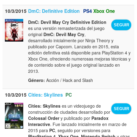
10/3/2015
DmC: Definitive Edition
PS4
Xbox One
DmC: Devil May Cry Definitive Edition
SEGUIR
es una versión remasterizada del juego
original
DmC: Devil May Cry
,
desarrollado inicialmente por Ninja Theory y
publicado por Capcom. Lanzado en 2015, esta
edición definitiva está disponible para PlayStation 4 y
Xbox One, ofreciendo numerosas mejoras técnicas y
de contenido sobre el juego original lanzado en
2013.
Género:
Acción / Hack and Slash
10/3/2015
Cities: Skylines
PC
Cities: Skylines
es un videojuego de
SEGUIR
construcción de ciudades desarrollado por
Colossal Order
y publicado por
Paradox
Interactive
. Fue lanzado inicialmente en marzo de
2015 para
PC
, seguido por versiones para
PlayStation 4
,
Xbox One
,
Nintendo Switch
y otras